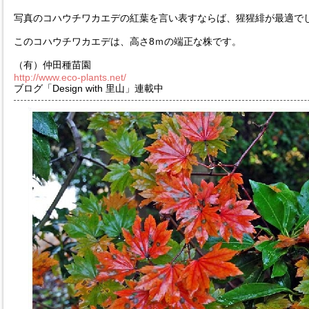
写真のコハウチワカエデの紅葉を言い表すならば、猩猩緋が最適で
このコハウチワカエデは、高さ8ｍの端正な株です。
（有）仲田種苗園
http://www.eco-plants.net/
ブログ「Design with 里山」連載中