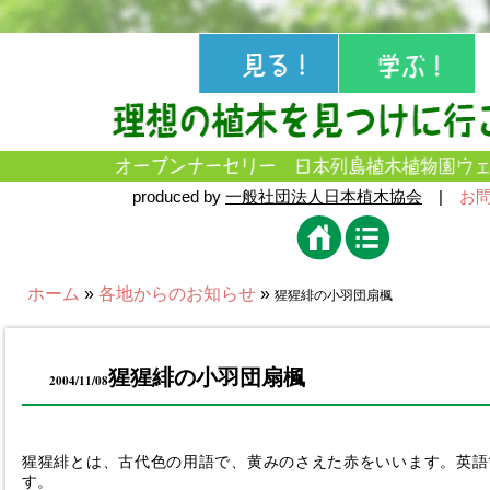
produced by
一般社団法人日本植木協会
|
お
ホーム
»
各地からのお知らせ
»
猩猩緋の小羽団扇楓
猩猩緋の小羽団扇楓
2004/11/08
猩猩緋とは、古代色の用語で、黄みのさえた赤をいいます。英語ではP
す。