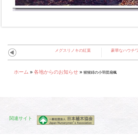
メグスリノキの紅葉
豪華なハウチ
ホーム
»
各地からのお知らせ
»
猩猩緋の小羽団扇楓
関連サイト