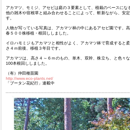
アカマツ、モミジ、アセビは庭の３要素として、植栽のベースにな
他の雑木や宿根草と組み合わせることによって、斬新ながら、安
す。
人物が写っている写真は、アカマツ林の中にあるアセビ園です。
春５００株移植・根回ししました。
イロハモミジもアカマツと相性がよく、アカマツ林で育成すると
さ４ｍ前後、移植３年目です。
アカマツは、高さ４～６ｍのもの、単木、双幹、株立ち、と色々
100本根回ししました。
（有）仲田種苗園
http://www.eco-plants.net/
「ブータン花紀行」連載中