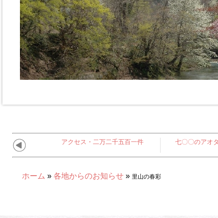
アクセス・二万二千五百一件
七〇〇のアオ
ホーム
»
各地からのお知らせ
»
里山の春彩