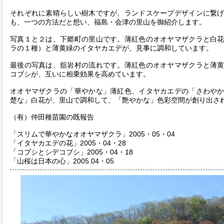
それぞれに素晴らしい樹木ですが、ランドスケープデザインに繋
も、一つの方法だと想い、福島・会津の里山を御紹介します。
写真１と２は、下郷町の里山です。薄紅色のオオヤマザクラと白
ラの１種）と薄黄緑のイタヤカエデが、見事に調和しています。
最後の写真は、舘岩村の流れです。薄紅色のオオヤマザクラと薄
コブシが、互いに相乗効果を高めています。
オオヤマザクラの「華やかな」薄紅色、イタヤカエデの「さわや
楚な」白花が、里山で調和して、「艶やかな」色彩空間が創り出さ
（有）仲田種苗園の既報告
「スリムで華やかなオオヤマザクラ」2005・05・04
「イタヤカエデの花」2005・04・28
「コブシとシデコブシ」2005・04・18
「山桜は日本の心」2005.04・05