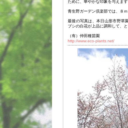
ために、華やかな印象を与えます
青生野ガーデン倶楽部では、８ｍ
最後の写真は、本日山形市野草
ブシの白花が上品に調和して、と
（有）仲田種苗園
http://www.eco-plants.net/