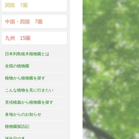
関西 7園
中国・四国 7園
九州 15園
日本列島植木植物園とは
全国の植物園
植物から植物園を探す
こんな植物を見に行きたい
見頃植栽から植物園を探す
各地からのお知らせ
植物園探訪記
誕生日の木