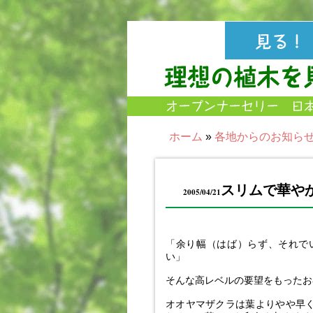
ホーム
»
各地からのお知ら
スリムで華や
2005/04/21
「余り幅（はば）らず、それで
い」
そんな高レベルの要望をもったお
オオヤマザクラは葉よりやや早