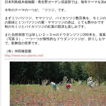
日本列島植木植物園・青生野ガーデン倶楽部では、毎年テーマを決
今年のテーマの一つが、「ツツジ」です。
まずミツバツツジ、ヤマツツジ、バイカツツジ数百株を、モミジ
の新緑とミツバツツジの紫・ヤマツツジの赤は、とても艶やかです
秋のモミジとバイカツツジの紅葉の競演も楽しみです。
また自然樹形では珍しい２～３ｍのドウダンツツジ200本を、落
（写真３）。一つ一つが個性的なドウダンツツジが、折りしもヤ
で、歌舞伎の世界です。
（有）仲田種苗園
http://www.eco-plants.net/