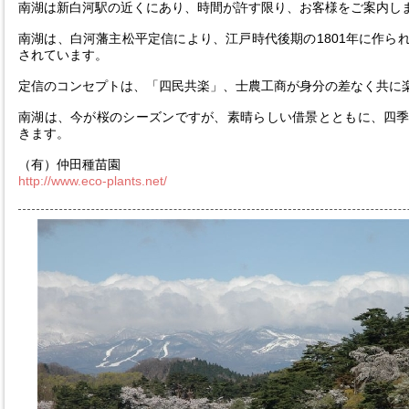
南湖は新白河駅の近くにあり、時間が許す限り、お客様をご案内し
南湖は、白河藩主松平定信により、江戸時代後期の1801年に作ら
されています。
定信のコンセプトは、「四民共楽」、士農工商が身分の差なく共に
南湖は、今が桜のシーズンですが、素晴らしい借景とともに、四
きます。
（有）仲田種苗園
http://www.eco-plants.net/