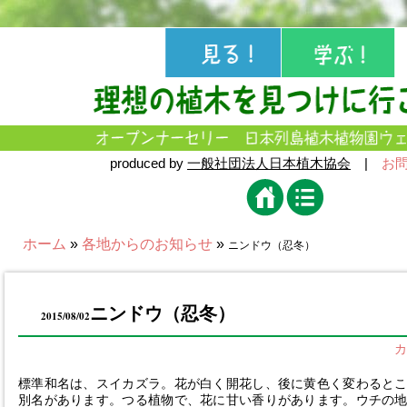
produced by
一般社団法人日本植木協会
|
お
ホーム
»
各地からのお知らせ
»
ニンドウ（忍冬）
ニンドウ（忍冬）
2015/08/02
カ
標準和名は、スイカズラ。花が白く開花し、後に黄色く変わると
別名があります。つる植物で、花に甘い香りがあります。ウチの