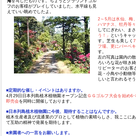
海
を写したものです。ちょうどグラウンドゴル
フのお客様がプレイしていました。水平線も見
えていい眺めでしたよ。
2～5月は水仙、梅
ハマナス、牡丹等
してにぎわい、ま
う！」
というキャ
す。芝生も美しく
フ場、更にバーベ
す。
左の写真は園内の
ろいろな花が咲き
リピーターのお客
花・小鳥や小動物
しいと言われるそう
■定期的な催し・イベントはありますか。
4月29日日本列島植木植物園オープン記念
ＧＧゴルフ大会を始め6･
即売会
を同時に開催しております。
■日本列島植木植物園に今後、期待することはなんですか。
植木生産者及び流通業のプロとして植物の素晴らしさ、我ここに
て互助の精神で発展を期待します。
■来園者への一言をお願いします。