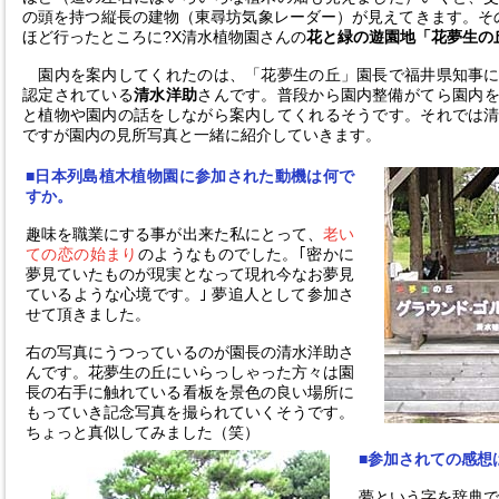
の頭を持つ縦長の建物（東尋坊気象レーダー）が見えてきます。その
ほど行ったところに?X清水植物園さんの
花と緑の遊園地「花夢生の
園内を案内してくれたのは、「花夢生の丘」園長で福井県知事に
認定されている
清水洋助
さんです。普段から園内整備がてら園内
と植物や園内の話をしながら案内してくれるそうです。それでは
ですが園内の見所写真と一緒に紹介していきます。
■日本列島植木植物園に参加された動機は何で
すか。
趣味を職業にする事が出来た私にとって、
老い
ての恋の始まり
のようなものでした。｢密かに
夢見ていたものが現実となって現れ今なお夢見
ているような心境です。｣ 夢追人として参加さ
せて頂きました。
右の写真にうつっているのが園長の清水洋助さ
んです。花夢生の丘にいらっしゃった方々は園
長の右手に触れている看板を景色の良い場所に
もっていき記念写真を撮られていくそうです。
ちょっと真似してみました（笑）
■参加されての感想
夢という字を辞典