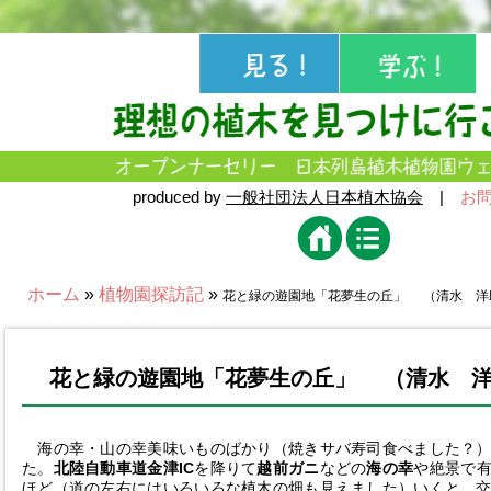
produced by
一般社団法人日本植木協会
|
お
ホーム
»
植物園探訪記
»
花と緑の遊園地「花夢生の丘」 （清水 洋
花と緑の遊園地「花夢生の丘」 （清水 
海の幸・山の幸美味いものばかり（焼きサバ寿司食べました？）
た。
北陸自動車道金津IC
を降りて
越前ガニ
などの
海の幸
や絶景で
ほど（道の左右にはいろいろな植木の畑も見えました）いくと、