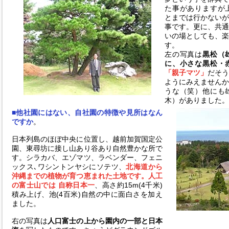
た事がありますが
とまでは行かない
事です。更に、共
いの場としても、
す。
左の写真は
黒松（
に、小さな黒松・
「親子マツ」
だそ
ようにみえません
うな（笑）他にも
木）がありました。
■他社園にはない、自社園の特徴や見所はなん
ですか
。
日本列島のほぼ中央に位置し、越前加賀国定公
園、東尋坊に接し山あり谷あり自然豊かな所で
す。シラカバ、エゾマツ、ラベンダー、フェニ
ックス､ワシントンヤシにソテツ、
北海道から
沖縄までの植物が育つ恵まれた土地です。人工
の富士山では 自称日本一
、高さ約15m(4千米)
積み上げ、池(4百米)自然の中に面白さを加え
ました。
右の写真は
人口富士の上から園内の一部と日本