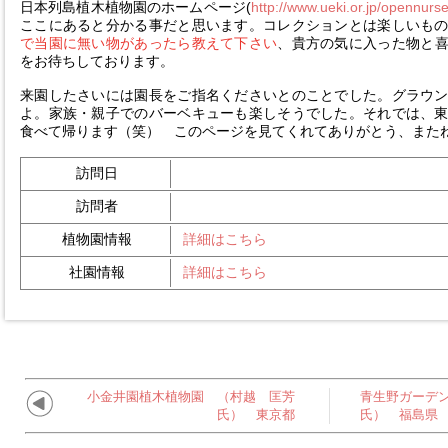
日本列島植木植物園のホームページ(
http://www.ueki.or.jp/opennurs
ここにあると分かる事だと思います。コレクションとは楽しいも
で当園に無い物があったら教えて下さい
、貴方の気に入った物と
をお待ちしております。
来園したさいには園長をご指名くださいとのことでした。グラウ
よ。家族・親子でのバーベキューも楽しそうでした。それでは、
食べて帰ります（笑） このページを見てくれてありがとう、また
訪問日
訪問者
植物園情報
詳細はこちら
社園情報
詳細はこちら
小金井園植木植物園 （村越 匡芳
青生野ガーデ
氏） 東京都
氏） 福島県