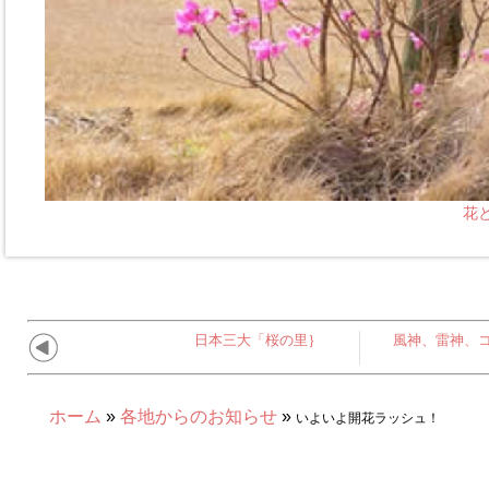
花
日本三大「桜の里｝
風神、雷神、
ホーム
»
各地からのお知らせ
»
いよいよ開花ラッシュ！