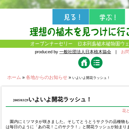
produced by
一般社団法人日本植木協会
|
お
ホーム
»
各地からのお知らせ
»
いよいよ開花ラッシュ！
いよいよ開花ラッシュ！
2005/03/29
花
園内にミツマタが咲きました。そしてとうとうサクラの品種物も
は毎日のように「あの花！このサクラ！」と開花ラッシュが始まり