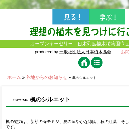
produced by
一般社団法人日本植木協会
|
お
ホーム
»
各地からのお知らせ
»
楓のシルエット
楓のシルエット
2007/02/08
楓の魅力は、新芽の春モミジ、夏の涼やかな緑陰、秋の紅葉、そ
です。