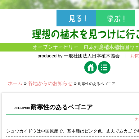
produced by
一般社団法人日本植木協会
|
お
ホーム
»
各地からのお知らせ
»
耐寒性のあるベゴニア
耐寒性のあるベゴニア
2016/09/01
カ
シュウカイドウは中国原産で、基本種はピンク色。丈夫でムカゴで