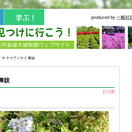
produced by
一般社
せ
»
ヤマアジサイ 舞妓
舞妓
石川園