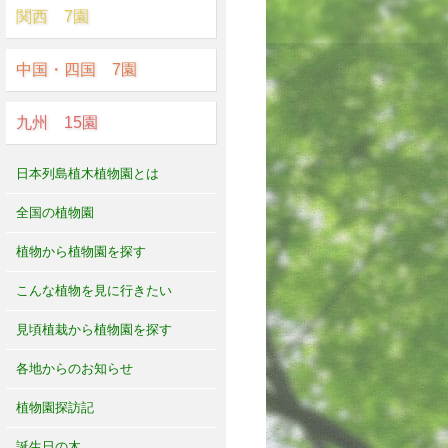
関西 7園
中国・四国 7園
九州 15園
日本列島植木植物園とは
全国の植物園
植物から植物園を探す
こんな植物を見に行きたい
見頃植栽から植物園を探す
各地からのお知らせ
植物園探訪記
誕生日の木