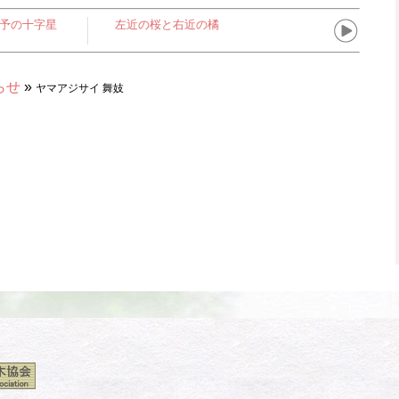
伊予の十字星
左近の桜と右近の橘
らせ
»
ヤマアジサイ 舞妓