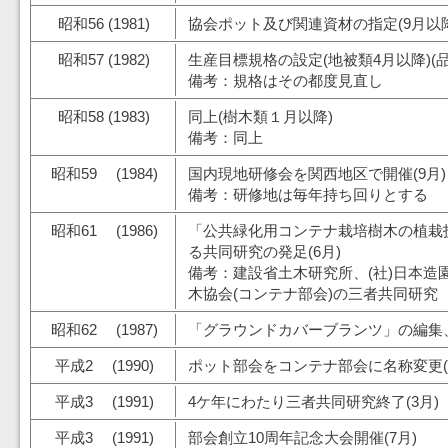
昭和56 (1981)
協会ポット及び関連資材の指定(9月以降
昭和57 (1982)
生産目標規格の設定(地被類4月以降)(
備考：規格はその都度見直し
昭和58 (1983)
同上(樹木類１月以降)
備考：同上
昭和59 (1984)
国内現地研修会を関西地区で開催(9月)
備考：研修地は毎年持ち回りとする
昭和61 (1986)
「公共緑化用コンテナ栽培樹木の植栽
る共同研究の発足(6月)
備考：建設省土木研究所、(社)日本造
木協会(コンテナ部会)の三者共同研究
昭和62 (1987)
「グラウンドカバーブランツ」の編集、
平成2 (1990)
ポット部会をコンテナ部会に名称変更(
平成3 (1991)
4ケ年にわたり三者共同研究終了(3月)
平成3 (1991)
部会創立10周年記念大会開催(7月)