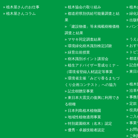
»
植木屋さんのお仕事
»
植木協会の取り組み
»
植木
»
植木屋さんコラム
»
都道府県別供給可能量調査と結
»
緑化
果
»
出版
»
「建設物価」等未掲載樹種価格
»
パン
調査と結果
»
うえ
»
マサキ同定調査結果
»
おす
»
環境緑化樹木識別検定試験
»
トピ
»
緑育出前授業
»
都道
»
樹木識別ポイント講習会
»
記念
»
植生アドバイザー育成セミナ－
»
東日
（環境省登録人材認定等事業
»
環境省主催「みどり香るまちづ
»
植木
くり企画コンテスト」への協力
»
沿革
»
記念樹贈呈事業
»
事務
»
東日本大震災の復興に利用でき
»
定款
る樹種
»
役員
»
日本列島植木植物園
»
ご入
»
地域性植物適用事業
»
事業
»
特別庭園樹木（名木）認定
»
お問
»
優秀・卓越技能者認定
»
ご利