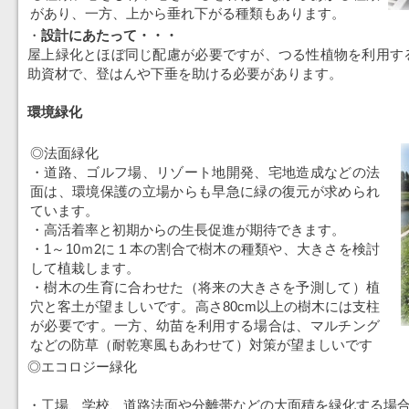
があり、一方、上から垂れ下がる種類もあります。
・
設計にあたって・・・
屋上緑化とほぼ同じ配慮が必要ですが、つる性植物を利用す
助資材で、登はんや下垂を助ける必要があります。
環境緑化
◎法面緑化
・道路、ゴルフ場、リゾート地開発、宅地造成などの法
面は、環境保護の立場からも早急に緑の復元が求められ
ています。
・高活着率と初期からの生長促進が期待できます。
・1～10ｍ2に１本の割合で樹木の種類や、大きさを検討
して植栽します。
・樹木の生育に合わせた（将来の大きさを予測して）植
穴と客土が望ましいです。高さ80cm以上の樹木には支柱
が必要です。一方、幼苗を利用する場合は、マルチング
などの防草（耐乾寒風もあわせて）対策が望ましいです
◎エコロジー緑化
・工場、学校、道路法面や分離帯などの大面積を緑化する場