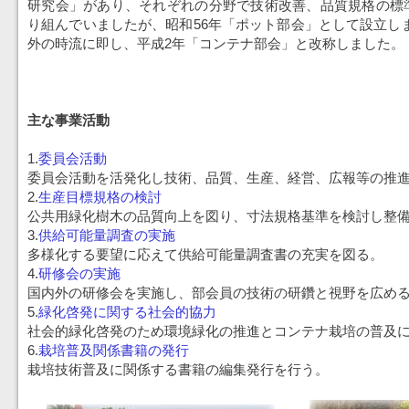
研究会」があり、それぞれの分野で技術改善、品質規格の標
り組んでいましたが、昭和56年「ポット部会」として設立し
外の時流に即し、平成2年「コンテナ部会」と改称しました。
主な事業活動
1.
委員会活動
委員会活動を活発化し技術、品質、生産、経営、広報等の推
2.
生産目標規格の検討
公共用緑化樹木の品質向上を図り、寸法規格基準を検討し整
3.
供給可能量調査の実施
多様化する要望に応えて供給可能量調査書の充実を図る。
4.
研修会の実施
国内外の研修会を実施し、部会員の技術の研鑽と視野を広め
5.
緑化啓発に関する社会的協力
社会的緑化啓発のため環境緑化の推進とコンテナ栽培の普及
6.
栽培普及関係書籍の発行
栽培技術普及に関係する書籍の編集発行を行う。