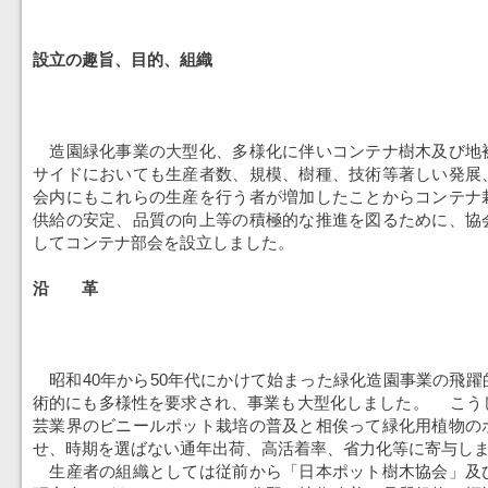
設立の趣旨、目的、組織
造園緑化事業の大型化、多様化に伴いコンテナ樹木及び地
サイドにおいても生産者数、規模、樹種、技術等著しい発展
会内にもこれらの生産を行う者が増加したことからコンテナ
供給の安定、品質の向上等の積極的な推進を図るために、協
してコンテナ部会を設立しました。
沿 革
昭和40年から50年代にかけて始まった緑化造園事業の飛躍
術的にも多様性を要求され、事業も大型化しました。 こう
芸業界のビニールポット栽培の普及と相俟って緑化用植物の
せ、時期を選ばない通年出荷、高活着率、省力化等に寄与し
生産者の組織としては従前から「日本ポット樹木協会」及