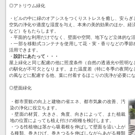
◎アトリウム緑化
・ビルの中に緑のオアシスをつくりストレスを癒し、安らぎ
空気の浄化や適度な湿度を与え、本来の美的効果のほか、経済
など）をもたらします。
・平面的な利用だけでなく、壁面や空間、地下など立体的な
・一部を移動式コンテナを使用して花・実・香りなどの季節
活用できます。
・
設計にあたって・・・
屋上緑化と同じ配慮の他に照度条件（自然の透過光や照明な
の馴化が不可欠となります。また温度差（特に冬季の夜間な
の風などに配慮する他、葉に付着するほこりの洗浄が必要に
◎壁面緑化
・都市景観の向上と建物の省エネ、都市気象の改善、汚
染の浄化に役立ちます。
・壁面の材質、大きさ、角度、向きによって、また植栽
地の位置によっても植え付けの樹種を検討します。
・つる性植物は茎から吸着根を伸ばして壁面を這い上が
る種類、巻きひげ、巻きつるを伸ばしながらあがる種類