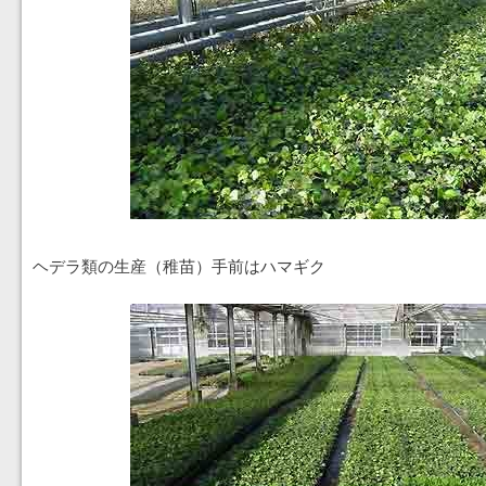
ヘデラ類の生産（稚苗）手前はハマギク