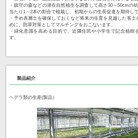
・鎮守の森などの潜在自然植生を調査して高さ30～50cmの幼
当たり1～2本の割合で植栽し、初期からの生長促進を期待し
・予め表層土を確保しておくなど将来の生育を見越した客土
めに、防草対策としてマルチングをおこないます。
・緑化意識を高める目的で、近隣住民や小学生で記念植樹
す。
製品紹介
ヘデラ類の生産(製品）