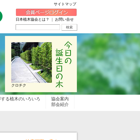
サイトマップ
日本植木協会とは？
｜
お問い合せ
クロチク
得する植木のいろいろ
協会案内
部会紹介