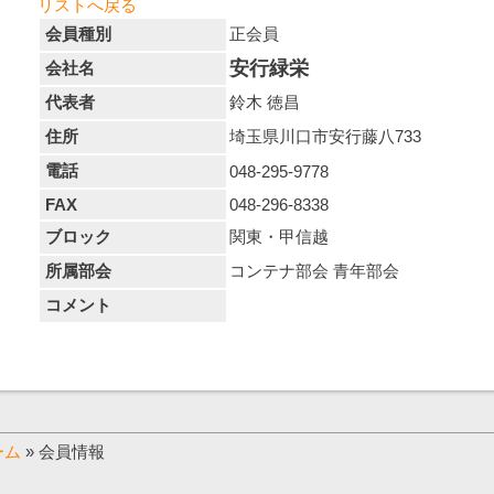
リストへ戻る
会員種別
正会員
安行緑栄
会社名
代表者
鈴木 徳昌
住所
埼玉県川口市安行藤八733
電話
048-295-9778
FAX
048-296-8338
ブロック
関東・甲信越
所属部会
コンテナ部会 青年部会
コメント
ーム
» 会員情報