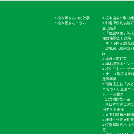
»
植木屋さんのお仕事
»
植木協会の取り組
»
植木屋さんコラム
»
都道府県別供給可
査と結果
»
「建設物価」等未
種価格調査と結果
»
マサキ同定調査結
»
環境緑化樹木識別
験
»
緑育出前授業
»
樹木識別ポイント
»
植生アドバイザー
ミナ－（環境省登
定等事業
»
環境省主催「みど
まちづくり企画コ
ト」への協力
»
記念樹贈呈事業
»
東日本大震災の復
用できる樹種
»
日本列島植木植物
»
地域性植物適用事
»
特別庭園樹木（名
定