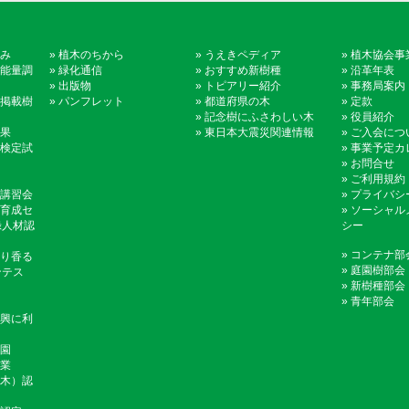
み
»
植木のちから
»
うえきペディア
»
植木協会事
能量調
»
緑化通信
»
おすすめ新樹種
»
沿革年表
»
出版物
»
トピアリー紹介
»
事務局案内
掲載樹
»
パンフレット
»
都道府県の木
»
定款
»
記念樹にふさわしい木
»
役員紹介
果
»
東日本大震災関連情報
»
ご入会につ
検定試
»
事業予定カ
»
お問合せ
»
ご利用規約
講習会
»
プライバシ
育成セ
»
ソーシャル
録人材認
シー
»
コンテナ部
り香る
»
庭園樹部会
ンテス
»
新樹種部会
»
青年部会
興に利
園
業
木）認