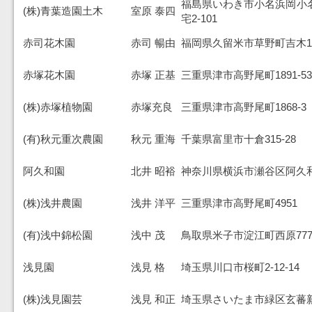
福島県いわき市小名浜岡小名
(株)青葉造園土木
室原 泰四
宅2-101
赤司花木園
赤司 暢由
福岡県久留米市草野町吉木140
赤塚花木園
赤塚 正基
三重県津市高野尾町1891-53
(株)赤塚植物園
赤塚充良
三重県津市高野尾町1868-3
(有)秋元重次農園
秋元 重海
千葉県富里市十倉315-28
阿久和園
北井 昭裕
神奈川県横浜市瀬谷区阿久和東
(株)浅井農園
浅井 洋平
三重県津市高野尾町4951
(有)浅中錦松園
浅中 茂
鳥取県米子市淀江町西原77
浅見園
浅見 格
埼玉県川口市桜町2-12-14
(株)浅見園芸
浅見 和正
埼玉県さいたま市緑区玄蕃新田