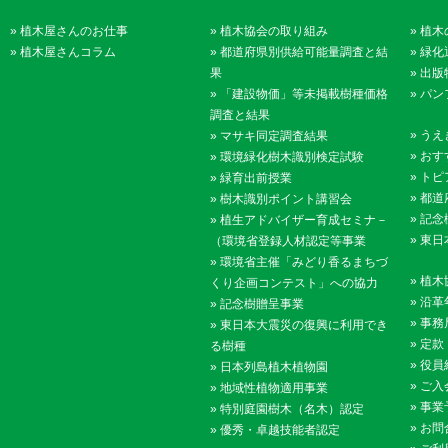
»
植木屋さんのお仕事
»
植木協会の取り組み
»
植木
»
植木屋さんコラム
»
都道府県別供給可能量調査と結
»
緑化
果
»
出版
»
「建設物価」等未掲載樹種価格
»
パン
調査と結果
»
うえ
»
マサキ同定調査結果
»
おす
»
環境緑化樹木識別検定試験
»
トピ
»
緑育出前授業
»
都道
»
樹木識別ポイント講習会
»
記念
»
植生アドバイザー育成セミナ－
»
東日
（環境省登録人材認定等事業
»
環境省主催「みどり香るまちづ
»
植木
くり企画コンテスト」への協力
»
沿革
»
記念樹贈呈事業
»
事務
»
東日本大震災の復興に利用でき
»
定款
る樹種
»
役員
»
日本列島植木植物園
»
ご入
»
地域性植物適用事業
»
事業
»
特別庭園樹木（名木）認定
»
お問
»
優秀・卓越技能者認定