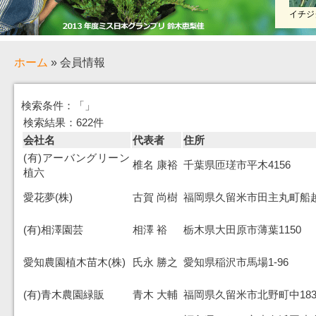
イチジ
ホーム
» 会員情報
検索条件：「」
検索結果：622件
会社名
代表者
住所
(有)アーバングリーン
椎名 康裕
千葉県匝瑳市平木4156
植六
愛花夢(株)
古賀 尚樹
福岡県久留米市田主丸町船越7
(有)相澤園芸
相澤 裕
栃木県大田原市薄葉1150
愛知農園植木苗木(株)
氏永 勝之
愛知県稲沢市馬場1-96
(有)青木農園緑販
青木 大輔
福岡県久留米市北野町中183