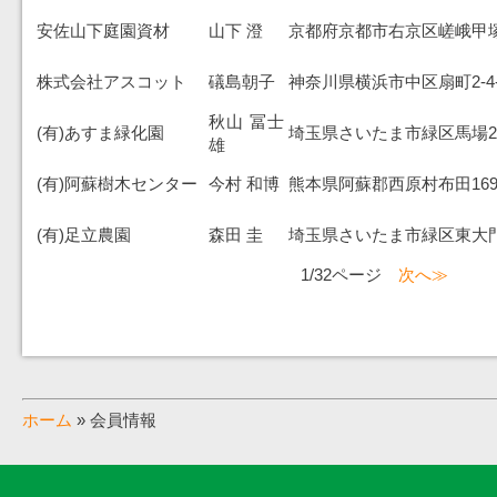
安佐山下庭園資材
山下 澄
京都府京都市右京区嵯峨甲塚町
株式会社アスコット
礒島朝子
神奈川県横浜市中区扇町2-4-
秋山 冨士
(有)あすま緑化園
埼玉県さいたま市緑区馬場2-3
雄
(有)阿蘇樹木センター
今村 和博
熊本県阿蘇郡西原村布田169
(有)足立農園
森田 圭
埼玉県さいたま市緑区東大門1
1/32ページ
次へ≫
ホーム
» 会員情報