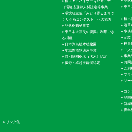
»
記念
»
植生アドバイザー育成セミナ－
»
東日
（環境省登録人材認定等事業
»
環境省主催「みどり香るまちづ
»
植木
くり企画コンテスト」への協力
»
沿革
»
記念樹贈呈事業
»
事務
»
東日本大震災の復興に利用でき
»
定款
る樹種
»
役員
»
日本列島植木植物園
»
ご入
»
地域性植物適用事業
»
事業
»
特別庭園樹木（名木）認定
»
お問
»
優秀・卓越技能者認定
»
ご利
»
プラ
»
ソー
»
コン
»
庭園
»
新樹
»
青年
»
リンク集