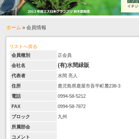
イチジ
ホーム
» 会員情報
リストへ戻る
会員種別
正会員
(有)水間緑販
会社名
代表者
水間 亮人
住所
鹿児島県鹿屋市吾平町麓238-3
電話
0994-58-5212
FAX
0994-58-7872
ブロック
九州
所属部会
コメント