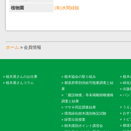
植物園
(有)水間緑販
ホーム
» 会員情報
»
植木屋さんのお仕事
»
植木協会の取り組み
»
植木
»
植木屋さんコラム
»
都道府県別供給可能量調査と結
»
緑化
果
»
出版
»
「建設物価」等未掲載樹種価格
»
パン
調査と結果
»
うえ
»
マサキ同定調査結果
»
おす
»
環境緑化樹木識別検定試験
»
トピ
»
緑育出前授業
»
都道
»
樹木識別ポイント講習会