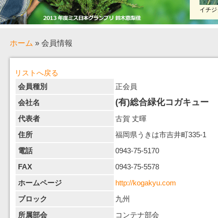
イチジ
ホーム
» 会員情報
リストへ戻る
会員種別
正会員
(有)総合緑化コガキュー
会社名
代表者
古賀 丈暉
住所
福岡県うきは市吉井町335-1
電話
0943-75-5170
FAX
0943-75-5578
ホームページ
http://kogakyu.com
ブロック
九州
所属部会
コンテナ部会