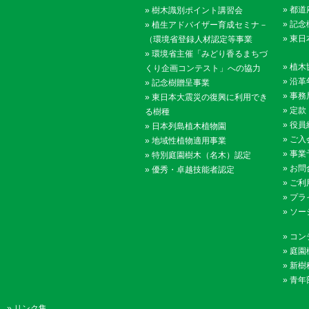
»
都道
»
樹木識別ポイント講習会
»
記念
»
植生アドバイザー育成セミナ－
»
東日
（環境省登録人材認定等事業
»
環境省主催「みどり香るまちづ
»
植木
くり企画コンテスト」への協力
»
沿革
»
記念樹贈呈事業
»
事務
»
東日本大震災の復興に利用でき
»
定款
る樹種
»
役員
»
日本列島植木植物園
»
ご入
»
地域性植物適用事業
»
事業
»
特別庭園樹木（名木）認定
»
お問
»
優秀・卓越技能者認定
»
ご利
»
プラ
»
ソー
»
コン
»
庭園
»
新樹
»
青年
»
リンク集