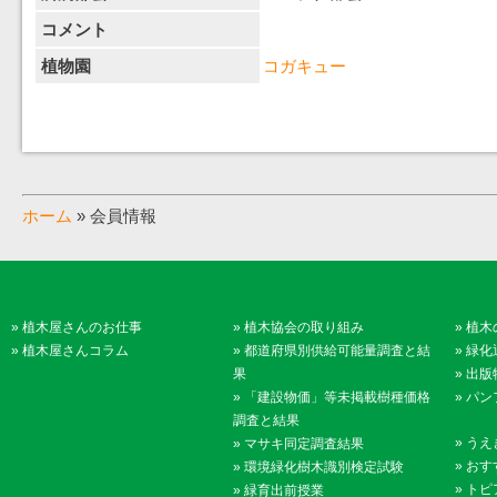
コメント
植物園
コガキュー
ホーム
» 会員情報
»
植木屋さんのお仕事
»
植木協会の取り組み
»
植木
»
植木屋さんコラム
»
都道府県別供給可能量調査と結
»
緑化
果
»
出版
»
「建設物価」等未掲載樹種価格
»
パン
調査と結果
»
うえ
»
マサキ同定調査結果
»
おす
»
環境緑化樹木識別検定試験
»
トピ
»
緑育出前授業