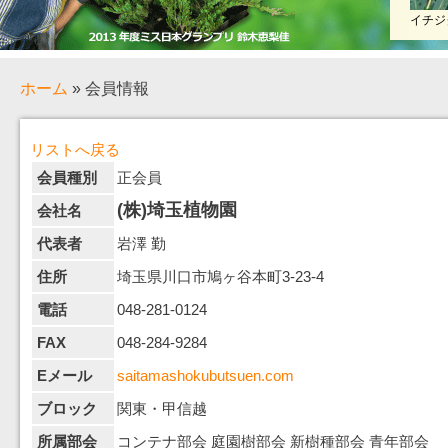
イチジ
ホーム
» 会員情報
リストへ戻る
会員種別
正会員
(株)埼玉植物園
会社名
代表者
岩澤 勤
住所
埼玉県川口市鳩ヶ谷本町3-23-4
電話
048-281-0124
FAX
048-284-9284
Eメール
saitamashokubutsuen.com
ブロック
関東・甲信越
所属部会
コンテナ部会 庭園樹部会 新樹種部会 青年部会