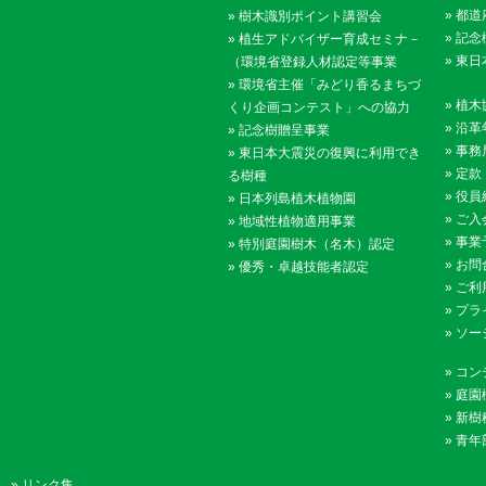
»
都道
»
樹木識別ポイント講習会
»
記念
»
植生アドバイザー育成セミナ－
»
東日
（環境省登録人材認定等事業
»
環境省主催「みどり香るまちづ
»
植木
くり企画コンテスト」への協力
»
沿革
»
記念樹贈呈事業
»
事務
»
東日本大震災の復興に利用でき
»
定款
る樹種
»
役員
»
日本列島植木植物園
»
ご入
»
地域性植物適用事業
»
事業
»
特別庭園樹木（名木）認定
»
お問
»
優秀・卓越技能者認定
»
ご利
»
プラ
»
ソー
»
コン
»
庭園
»
新樹
»
青年
»
リンク集