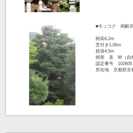
■モッコク 樹齢2
樹高6.2m
芝付き1.05m
枝張4.5m
樹形 直 幹（自
認定番号 102605
所在地 京都府京