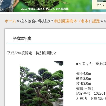
カクレ
ホーム
»
植木協会の取組み
»
特別庭園樹木（名木）認定
»
平成22年度
平成22年度認定 特別庭園樹木
■イヌマキ 樹齢1
樹高4.0m
幹周2.0m
枝張3.0m
樹形 玉散し
認定番号 102801
所在地 兵庫県伊