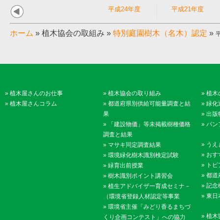
平成24年度
平成21年度
ホーム
»
植木協会の取組み
»
特別庭園樹木（名木）認定
»
»
植木屋さんのお仕事
»
植木協会の取り組み
»
植木
»
植木屋さんコラム
»
都道府県別供給可能量調査と結
»
緑化
果
»
出版
»
「建設物価」等未掲載樹種価格
»
パン
調査と結果
»
うえ
»
マサキ同定調査結果
»
おす
»
環境緑化樹木識別検定試験
»
トピ
»
緑育出前授業
»
都道
»
樹木識別ポイント講習会
»
記念
»
植生アドバイザー育成セミナ－
»
東日
（環境省登録人材認定等事業
»
環境省主催「みどり香るまちづ
»
植木
くり企画コンテスト」への協力