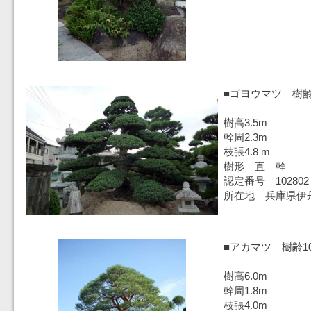
■ゴヨウマツ 樹齢
樹高3.5m
幹周2.3m
枝張4.8 m
樹形 直 幹
認定番号 102802
所在地 兵庫県伊
■アカマツ 樹齢1
樹高6.0m
幹周1.8m
枝張4.0m