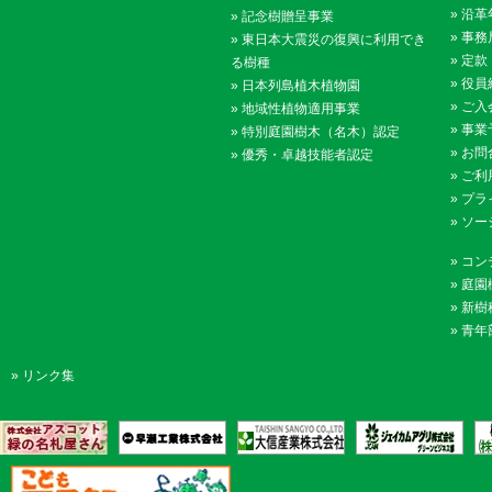
»
沿革
»
記念樹贈呈事業
»
事務
»
東日本大震災の復興に利用でき
»
定款
る樹種
»
役員
»
日本列島植木植物園
»
ご入
»
地域性植物適用事業
»
事業
»
特別庭園樹木（名木）認定
»
お問
»
優秀・卓越技能者認定
»
ご利
»
プラ
»
ソー
»
コン
»
庭園
»
新樹
»
青年
»
リンク集