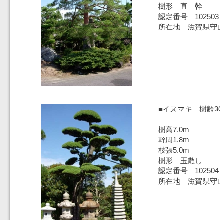
樹形 直 幹
認定番号 102503
所在地 滋賀県守
■イヌマキ 樹齢3
樹高7.0m
幹周1.8m
枝張5.0m
樹形 玉散し
認定番号 102504
所在地 滋賀県守