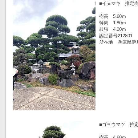
■イヌマキ 推定樹
樹高 5.60ｍ
幹周 1.80ｍ
枝張 4.00ｍ
認定番号212801
所在地 兵庫県伊
■ゴヨウマツ 推定
樹高 4.60ｍ