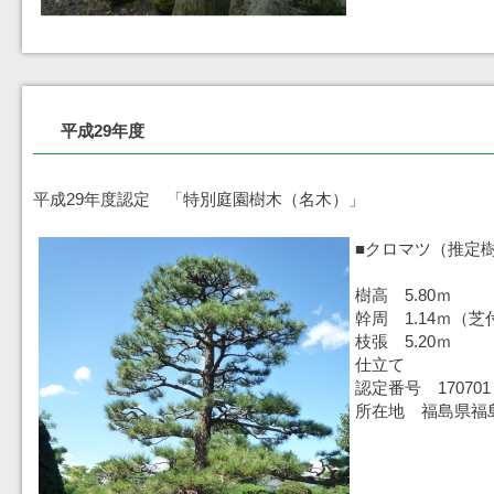
平成29年度
平成29年度認定 「特別庭園樹木（名木）」
■クロマツ（推定樹
樹高 5.80ｍ
幹周 1.14ｍ（芝
枝張 5.20ｍ
仕立て
認定番号 170701
所在地 福島県福