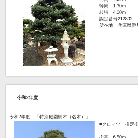
幹周 1.30ｍ
枝張 4.00ｍ
認定番号212802
所在地 兵庫県伊
令和2年度
令和2年度 「特別庭園樹木（名木）」
■クロマツ 推定樹
樹高 6.50ｍ