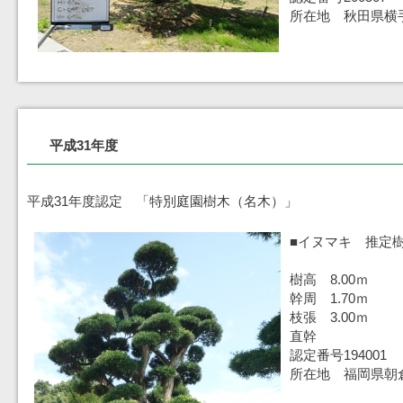
所在地 秋田県横
平成31年度
平成31年度認定 「特別庭園樹木（名木）」
■イヌマキ 推定樹
樹高 8.00ｍ
幹周 1.70ｍ
枝張 3.00ｍ
直幹
認定番号194001
所在地 福岡県朝