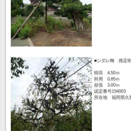
■シダレ梅 推定樹
樹高 4.50ｍ
幹周 0.85ｍ
枝張 3.00ｍ
認定番号194003
所在地 福岡県久