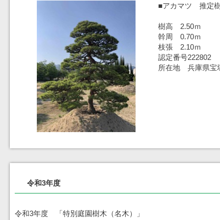
■アカマツ 推定樹
樹高 2.50ｍ
幹周 0.70ｍ
枝張 2.10ｍ
認定番号222802
所在地 兵庫県宝
令和3年度
令和3年度 「特別庭園樹木（名木）」