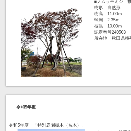
■ノムラモミジ 推
樹形 自然形
樹高 11.00ｍ
幹周 2.35ｍ
枝張 10.00ｍ
認定番号240503
所在地 秋田県横
令和5年度
令和5年度 「特別庭園樹木（名木）」