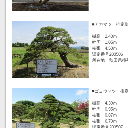
■アカマツ 推定樹
樹高 2.40ｍ
幹周 1.05ｍ
枝張 4.50ｍ
認定番号200506
所在地 秋田県横
■ゴヨウマツ 推定
樹高 4.30ｍ
幹周 0.95ｍ
枝張 0.87ｍ
枝張 6.70ｍ
認定番号200507