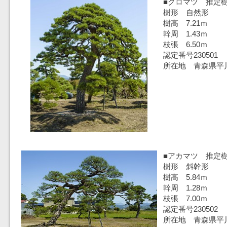
■クロマツ 推定樹
樹形 自然形
樹高 7.21ｍ
幹周 1.43ｍ
枝張 6.50ｍ
認定番号230501
所在地 青森県平
■アカマツ 推定樹
樹形 斜幹形
樹高 5.84ｍ
幹周 1.28ｍ
枝張 7.00ｍ
認定番号230502
所在地 青森県平