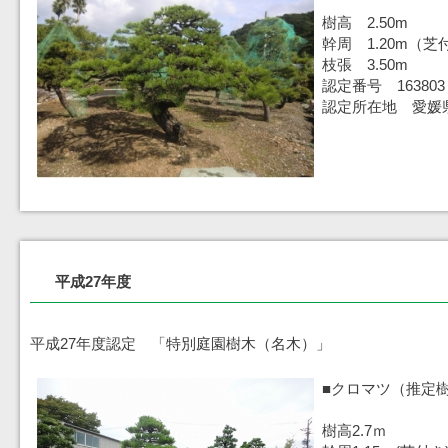
樹高 2.50m
幹周 1.20m（芝
枝張 3.50m
認定番号 163803
認定所在地 愛媛
平成27年度
平成27年度認定 「特別庭園樹木（名木）」
■クロマツ（推定樹
樹高2.7ｍ