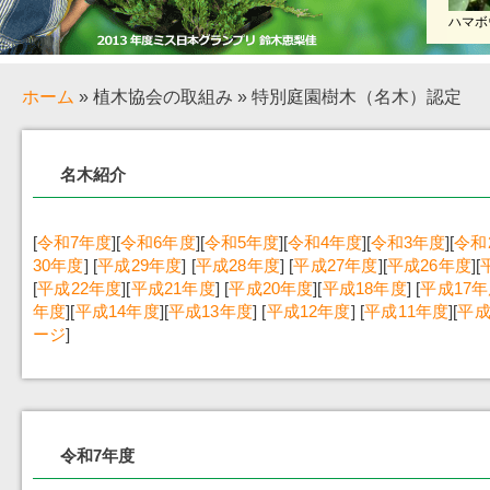
ハマボ
ホーム
» 植木協会の取組み » 特別庭園樹木（名木）認定
名木紹介
[
令和7年度
][
令和6年度
][
令和5年度
][
令和4年度
][
令和3年度
][
令和
30年度
] [
平成29年度
] [
平成28年度
] [
平成27年度
][
平成26年度
][
[
平成22年度
][
平成21年度
] [
平成20年度
][
平成18年度
] [
平成17
年度
][
平成14年度
][
平成13年度
] [
平成12年度
] [
平成11年度
][
平成
ージ
]
令和7年度