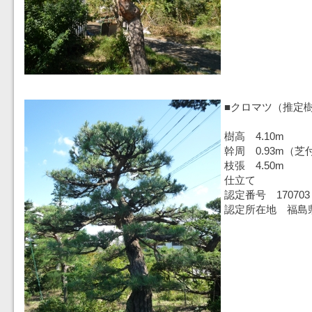
■クロマツ（推定樹
樹高 4.10m
幹周 0.93m（芝
枝張 4.50m
仕立て
認定番号 170703
認定所在地 福島