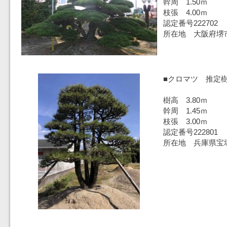
幹周 1.50ｍ
枝張 4.00ｍ
認定番号222702
所在地 大阪府堺
■クロマツ 推定樹
樹高 3.80ｍ
幹周 1.45ｍ
枝張 3.00ｍ
認定番号222801
所在地 兵庫県宝