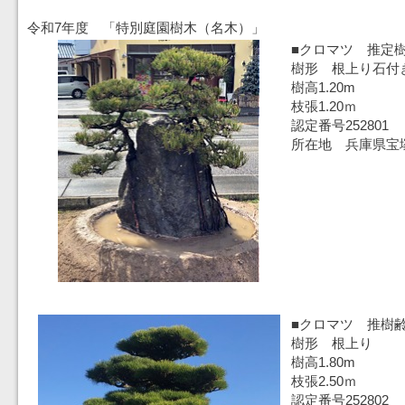
令和7年度 「特別庭園樹木（名木）」
■クロマツ 推定樹
樹形 根上り石付
樹高1.20m
枝張1.20ｍ
認定番号252801
所在地 兵庫県宝
■クロマツ 推
樹形 根上り
樹高1.80m
枝張2.50ｍ
認定番号252802