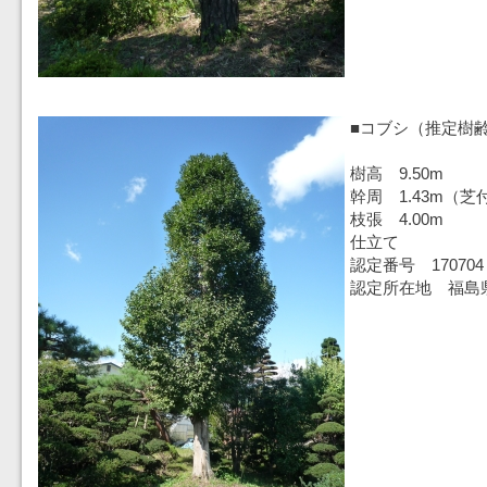
■コブシ（推定樹齢
樹高 9.50m
幹周 1.43m（芝
枝張 4.00m
仕立て
認定番号 170704
認定所在地 福島