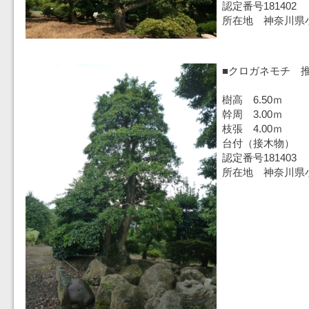
認定番号181402
所在地 神奈川県
■クロガネモチ 推
樹高 6.50ｍ
幹周 3.00ｍ
枝張 4.00ｍ
台付（接木物）
認定番号181403
所在地 神奈川県