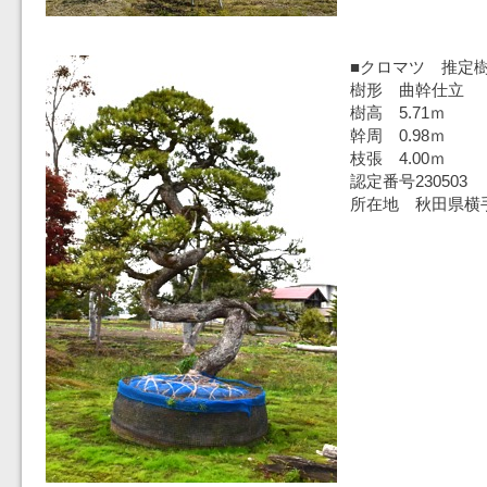
■クロマツ 推定樹
樹形 曲幹仕立
樹高 5.71ｍ
幹周 0.98ｍ
枝張 4.00ｍ
認定番号230503
所在地 秋田県横