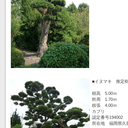
■イヌマキ 推定樹
樹高 5.00ｍ
幹周 1.70ｍ
枝張 4.00ｍ
カブリ
認定番号194002
所在地 福岡県久