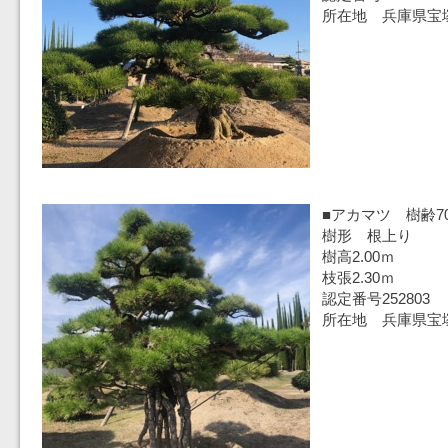
所在地 兵庫県宝
■アカマツ 樹齢7
樹形 根上り
樹高2.00ｍ
枝張2.30ｍ
認定番号252803
所在地 兵庫県宝