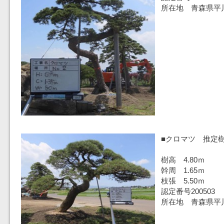
所在地 青森県平
■クロマツ 推定樹
樹高 4.80ｍ
幹周 1.65ｍ
枝張 5.50ｍ
認定番号200503
所在地 青森県平