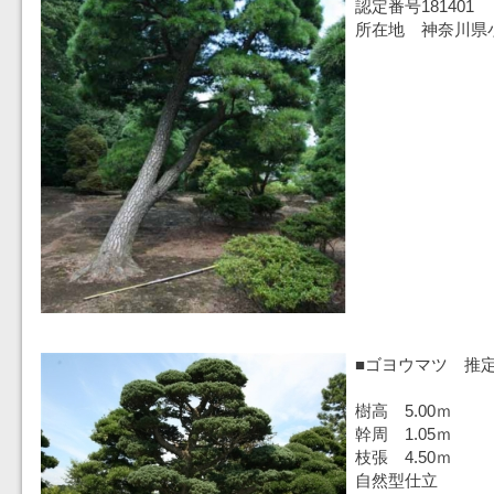
認定番号181401
所在地 神奈川県
■ゴヨウマツ 推定
樹高 5.00ｍ
幹周 1.05ｍ
枝張 4.50ｍ
自然型仕立