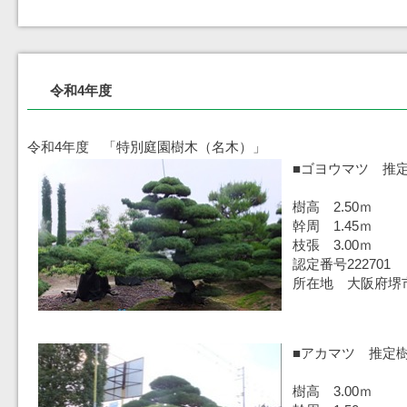
令和4年度
令和4年度 「特別庭園樹木（名木）」
■ゴヨウマツ 推定
樹高 2.50ｍ
幹周 1.45ｍ
枝張 3.00ｍ
認定番号222701
所在地 大阪府堺
■アカマツ 推定樹
樹高 3.00ｍ