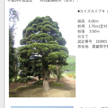
平成28年度認定 「特別庭園樹木（名木）」
■カイズカイブキ（
樹高 6.00ｍ
幹周 1.70ｍ(芝付
枝張 3.50ｍ
仕立て
認定番号 163801
所在地 愛媛県宇