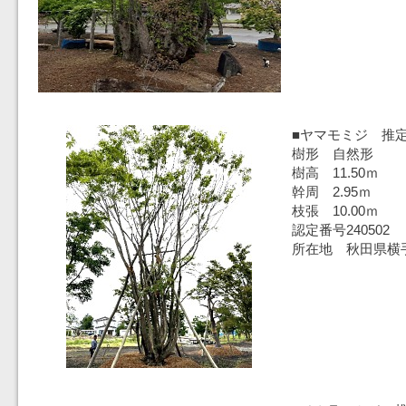
■ヤマモミジ 推定
樹形 自然形
樹高 11.50ｍ
幹周 2.95ｍ
枝張 10.00ｍ
認定番号240502
所在地 秋田県横