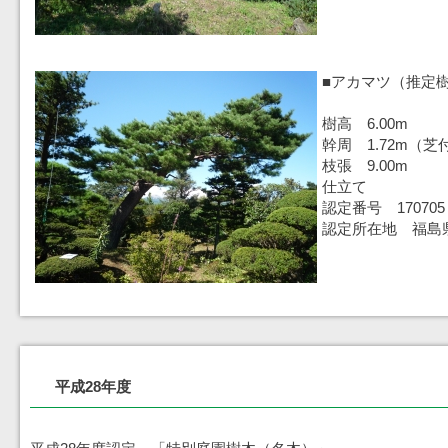
■アカマツ（推定樹
樹高 6.00m
幹周 1.72m（芝
枝張 9.00m
仕立て
認定番号 170705
認定所在地 福島
平成28年度