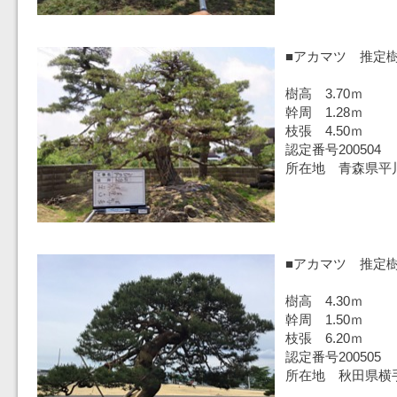
■アカマツ 推定樹
樹高 3.70ｍ
幹周 1.28ｍ
枝張 4.50ｍ
認定番号200504
所在地 青森県平
■アカマツ 推定樹
樹高 4.30ｍ
幹周 1.50ｍ
枝張 6.20ｍ
認定番号200505
所在地 秋田県横