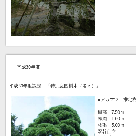
平成30年度
平成30年度認定 「特別庭園樹木（名木）」
■アカマツ 推定樹
樹高 7.50ｍ
幹周 1.60ｍ
枝張 5.00ｍ
双幹仕立