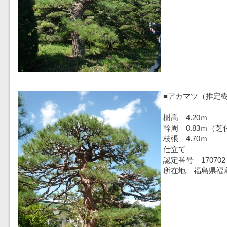
■アカマツ（推定樹
樹高 4.20ｍ
幹周 0.83ｍ（芝
枝張 4.70ｍ
仕立て
認定番号 170702
所在地 福島県福