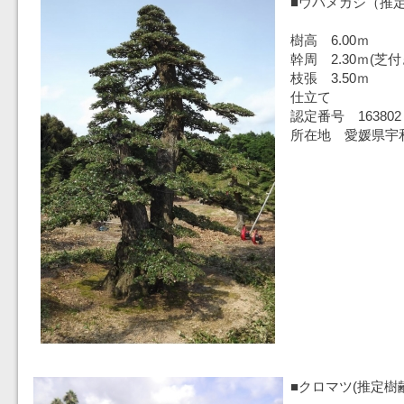
■ウバメガシ（推定
樹高 6.00ｍ
幹周 2.30ｍ(芝
枝張 3.50ｍ
仕立て
認定番号 163802
所在地 愛媛県宇
■クロマツ(推定樹齢