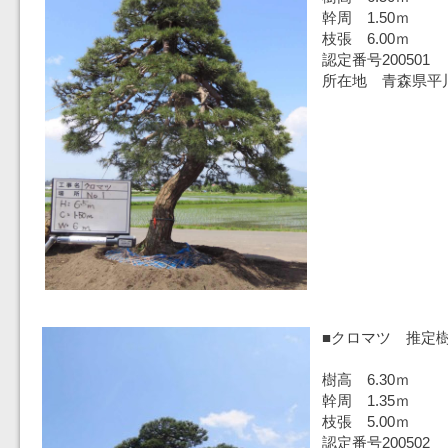
幹周 1.50ｍ
枝張 6.00ｍ
認定番号200501
所在地 青森県平
■クロマツ 推定樹
樹高 6.30ｍ
幹周 1.35ｍ
枝張 5.00ｍ
認定番号200502