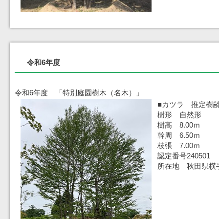
令和6年度
令和6年度 「特別庭園樹木（名木）」
■カツラ 推定樹齢
樹形 自然形
樹高 8.00ｍ
幹周 6.50ｍ
枝張 7.00ｍ
認定番号240501
所在地 秋田県横