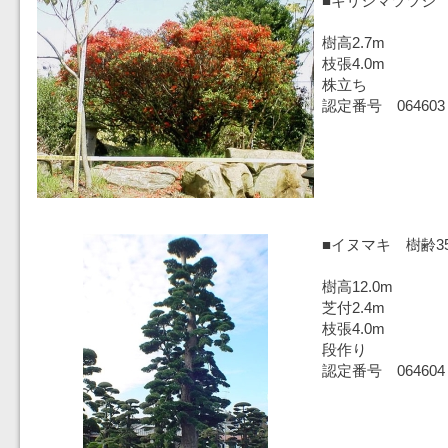
■キリシマツツジ 
樹高2.7m
枝張4.0m
株立ち
認定番号 064603
■イヌマキ 樹齢3
樹高12.0m
芝付2.4m
枝張4.0m
段作り
認定番号 064604