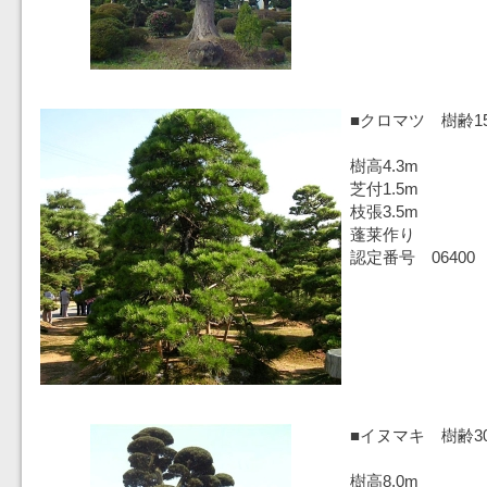
■クロマツ 樹齢1
樹高4.3m
芝付1.5m
枝張3.5m
蓬莱作り
認定番号 06400
■イヌマキ 樹齢3
樹高8.0m