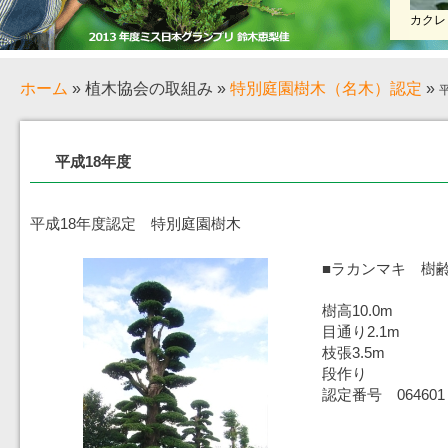
カクレ
ホーム
»
植木協会の取組み
»
特別庭園樹木（名木）認定
»
平成18年度
平成18年度認定 特別庭園樹木
■ラカンマキ 樹齢
樹高10.0m
目通り2.1m
枝張3.5m
段作り
認定番号 064601