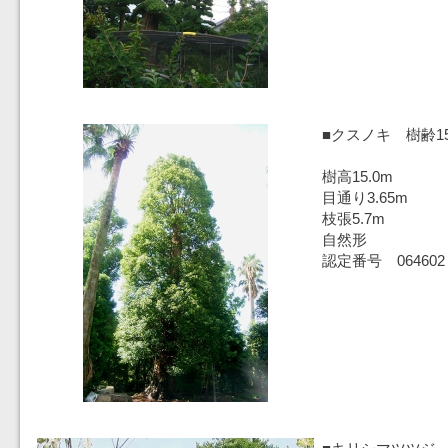
■クスノキ 樹齢1
樹高15.0m
目通り3.65m
枝張5.7m
自然形
認定番号 064602