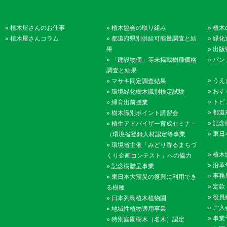
»
植木屋さんのお仕事
»
植木協会の取り組み
»
植木
»
植木屋さんコラム
»
都道府県別供給可能量調査と結
»
緑化
果
»
出版
»
「建設物価」等未掲載樹種価格
»
パン
調査と結果
»
うえ
»
マサキ同定調査結果
»
おす
»
環境緑化樹木識別検定試験
»
トピ
»
緑育出前授業
»
都道
»
樹木識別ポイント講習会
»
記念
»
植生アドバイザー育成セミナ－
»
東日
（環境省登録人材認定等事業
»
環境省主催「みどり香るまちづ
»
植木
くり企画コンテスト」への協力
»
沿革
»
記念樹贈呈事業
»
事務
»
東日本大震災の復興に利用でき
»
定款
る樹種
»
役員
»
日本列島植木植物園
»
ご入
»
地域性植物適用事業
»
事業
»
特別庭園樹木（名木）認定