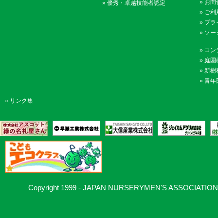
»
お問
»
優秀・卓越技能者認定
»
ご利
»
プラ
»
ソー
»
コン
»
庭園
»
新樹
»
青年
»
リンク集
Copyright 1999 - JAPAN NURSERYMEN'S ASSOCIATION, Al