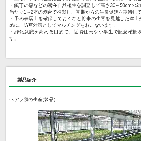
・鎮守の森などの潜在自然植生を調査して高さ30～50cmの幼
当たり1～2本の割合で植栽し、初期からの生長促進を期待し
・予め表層土を確保しておくなど将来の生育を見越した客土
めに、防草対策としてマルチングをおこないます。
・緑化意識を高める目的で、近隣住民や小学生で記念植樹
す。
製品紹介
ヘデラ類の生産(製品）