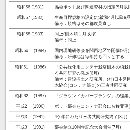
昭和56 (1981)
協会ポット及び関連資材の指定(9月以降
昭和57 (1982)
生産目標規格の設定(地被類4月以降)(
備考：規格はその都度見直し
昭和58 (1983)
同上(樹木類１月以降)
備考：同上
昭和59 (1984)
国内現地研修会を関西地区で開催(9月)
備考：研修地は毎年持ち回りとする
昭和61 (1986)
「公共緑化用コンテナ栽培樹木の植栽
る共同研究の発足(6月)
備考：建設省土木研究所、(社)日本造
木協会(コンテナ部会)の三者共同研究
昭和62 (1987)
「グラウンドカバーブランツ」の編集、
平成2 (1990)
ポット部会をコンテナ部会に名称変更(
平成3 (1991)
4ケ年にわたり三者共同研究終了(3月)
平成3 (1991)
部会創立10周年記念大会開催(7月)