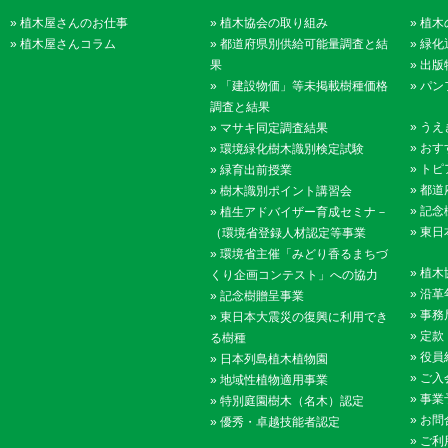
»
植木屋さんのお仕事
»
植木協会の取り組み
»
植木
»
植木屋さんコラム
»
都道府県別供給可能量調査と結
»
緑化
果
»
出版
»
「建設物価」等未掲載樹種価格
»
パン
調査と結果
»
うえ
»
マサキ同定調査結果
»
おす
»
環境緑化樹木識別検定試験
»
トピ
»
緑育出前授業
»
都道
»
樹木識別ポイント講習会
»
記念
»
植生アドバイザー育成セミナ－
»
東日
（環境省登録人材認定等事業
»
環境省主催「みどり香るまちづ
»
植木
くり企画コンテスト」への協力
»
沿革
»
記念樹贈呈事業
»
事務
»
東日本大震災の復興に利用でき
»
定款
る樹種
»
役員
»
日本列島植木植物園
»
ご入
»
地域性植物適用事業
»
事業
»
特別庭園樹木（名木）認定
»
お問
»
優秀・卓越技能者認定
»
ご利