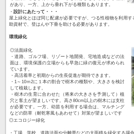
があり、一方、上から垂れ下がる種類もあります。
・
設計にあたって・・・
屋上緑化とほぼ同じ配慮が必要ですが、つる性植物を利用す
助資材で、登はんや下垂を助ける必要があります。
環境緑化
◎法面緑化
・道路、ゴルフ場、リゾート地開発、宅地造成などの法
面は、環境保護の立場からも早急に緑の復元が求められ
ています。
・高活着率と初期からの生長促進が期待できます。
・1～10ｍ2に１本の割合で樹木の種類や、大きさを検討
して植栽します。
・樹木の生育に合わせた（将来の大きさを予測して）植
穴と客土が望ましいです。高さ80cm以上の樹木には支柱
が必要です。一方、幼苗を利用する場合は、マルチング
などの防草（耐乾寒風もあわせて）対策が望ましいです
◎エコロジー緑化
・工場、学校、道路法面や分離帯などの大面積を緑化する場