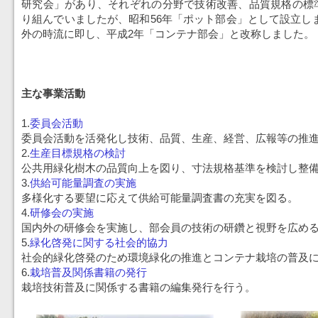
研究会」があり、それぞれの分野で技術改善、品質規格の標
り組んでいましたが、昭和56年「ポット部会」として設立し
外の時流に即し、平成2年「コンテナ部会」と改称しました。
主な事業活動
1.
委員会活動
委員会活動を活発化し技術、品質、生産、経営、広報等の推
2.
生産目標規格の検討
公共用緑化樹木の品質向上を図り、寸法規格基準を検討し整
3.
供給可能量調査の実施
多様化する要望に応えて供給可能量調査書の充実を図る。
4.
研修会の実施
国内外の研修会を実施し、部会員の技術の研鑽と視野を広め
5.
緑化啓発に関する社会的協力
社会的緑化啓発のため環境緑化の推進とコンテナ栽培の普及
6.
栽培普及関係書籍の発行
栽培技術普及に関係する書籍の編集発行を行う。