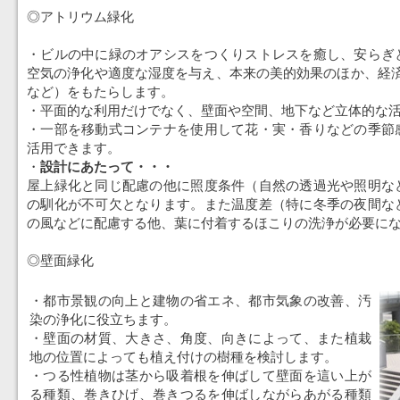
◎アトリウム緑化
・ビルの中に緑のオアシスをつくりストレスを癒し、安らぎ
空気の浄化や適度な湿度を与え、本来の美的効果のほか、経済
など）をもたらします。
・平面的な利用だけでなく、壁面や空間、地下など立体的な
・一部を移動式コンテナを使用して花・実・香りなどの季節
活用できます。
・
設計にあたって・・・
屋上緑化と同じ配慮の他に照度条件（自然の透過光や照明な
の馴化が不可欠となります。また温度差（特に冬季の夜間な
の風などに配慮する他、葉に付着するほこりの洗浄が必要に
◎壁面緑化
・都市景観の向上と建物の省エネ、都市気象の改善、汚
染の浄化に役立ちます。
・壁面の材質、大きさ、角度、向きによって、また植栽
地の位置によっても植え付けの樹種を検討します。
・つる性植物は茎から吸着根を伸ばして壁面を這い上が
る種類、巻きひげ、巻きつるを伸ばしながらあがる種類