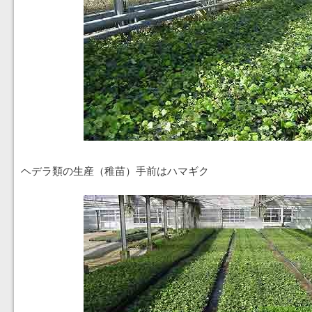
ヘデラ類の生産（稚苗）手前はハマギク