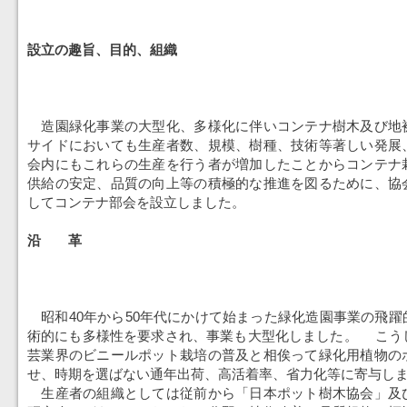
設立の趣旨、目的、組織
造園緑化事業の大型化、多様化に伴いコンテナ樹木及び地
サイドにおいても生産者数、規模、樹種、技術等著しい発展
会内にもこれらの生産を行う者が増加したことからコンテナ
供給の安定、品質の向上等の積極的な推進を図るために、協
してコンテナ部会を設立しました。
沿 革
昭和40年から50年代にかけて始まった緑化造園事業の飛躍
術的にも多様性を要求され、事業も大型化しました。 こう
芸業界のビニールポット栽培の普及と相俟って緑化用植物の
せ、時期を選ばない通年出荷、高活着率、省力化等に寄与し
生産者の組織としては従前から「日本ポット樹木協会」及