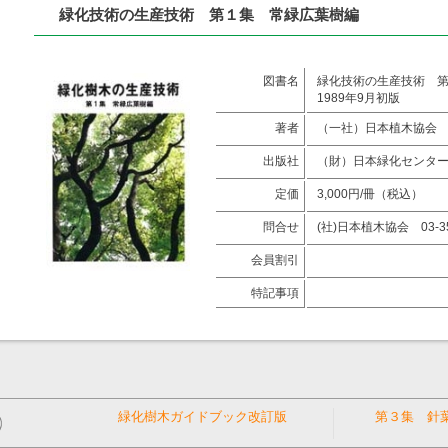
緑化技術の生産技術 第１集 常緑広葉樹編
図書名
緑化技術の生産技術 
1989年9月初版
著者
（一社）日本植木協会
出版社
（財）日本緑化センタ
定価
3,000円/冊（税込）
問合せ
(社)日本植木協会 03-35
会員割引
特記事項
緑化樹木ガイドブック改訂版
第３集 針