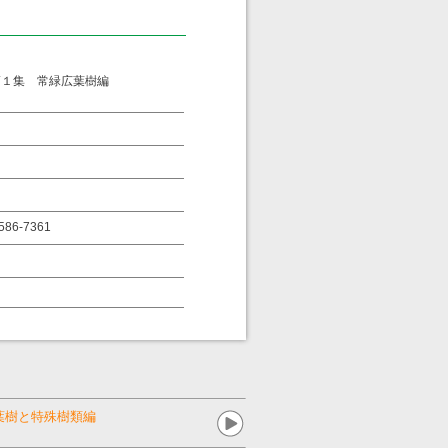
第１集 常緑広葉樹編
ー
86-7361
葉樹と特殊樹類編