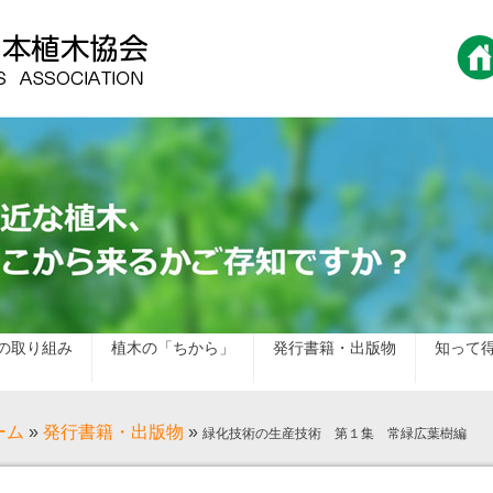
の取り組み
植木の「ちから」
発行書籍・出版物
知って
ーム
»
発行書籍・出版物
»
緑化技術の生産技術 第１集 常緑広葉樹編