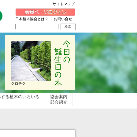
サイトマップ
日本植木協会とは？
｜
お問い合せ
クロチク
得する植木のいろいろ
協会案内
部会紹介