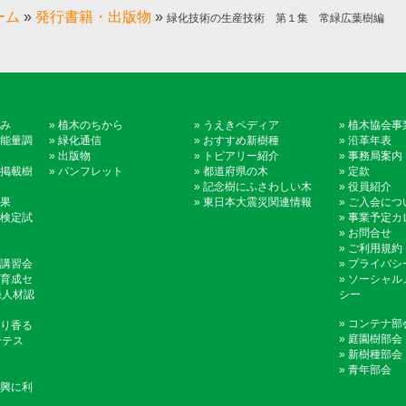
ーム
»
発行書籍・出版物
»
緑化技術の生産技術 第１集 常緑広葉樹編
み
»
植木のちから
»
うえきペディア
»
植木協会事
能量調
»
緑化通信
»
おすすめ新樹種
»
沿革年表
»
出版物
»
トピアリー紹介
»
事務局案内
掲載樹
»
パンフレット
»
都道府県の木
»
定款
»
記念樹にふさわしい木
»
役員紹介
果
»
東日本大震災関連情報
»
ご入会につ
検定試
»
事業予定カ
»
お問合せ
»
ご利用規約
講習会
»
プライバシ
育成セ
»
ソーシャル
録人材認
シー
»
コンテナ部
り香る
»
庭園樹部会
ンテス
»
新樹種部会
»
青年部会
興に利