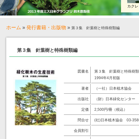
カクレ
ホーム
»
発行書籍・出版物
»
第３集 針葉樹と特殊樹類編
第３集 針葉樹と特殊樹類編
図書名
第３集 針葉樹と特殊樹類
1994年4月初版
著者
（一社）日本植木協会
出版社
（財）日本緑化センター
定価
2,500円/冊（税込）
問合せ
(社)日本植木協会 03-3586
会員割引