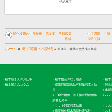
特記事項
緑化技術の生産技術 第１集 常緑広葉
生垣図鑑 ～新し
樹編
12月初版
ホーム
»
発行書籍・出版物
»
第３集 針葉樹と特殊樹類編
»
植木屋さんのお仕事
»
植木協会の取り組み
»
植木
»
植木屋さんコラム
»
都道府県別供給可能量調査と結
»
緑化
果
»
出版
»
「建設物価」等未掲載樹種価格
»
パン
調査と結果
»
うえ
»
マサキ同定調査結果
»
おす
»
環境緑化樹木識別検定試験