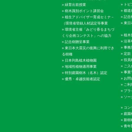
»
トピ
»
緑育出前授業
»
都道
»
樹木識別ポイント講習会
»
記念
»
植生アドバイザー育成セミナ－
»
東日
（環境省登録人材認定等事業
»
環境省主催「みどり香るまちづ
»
植木
くり企画コンテスト」への協力
»
沿革
»
記念樹贈呈事業
»
事務
»
東日本大震災の復興に利用でき
»
定款
る樹種
»
役員
»
日本列島植木植物園
»
ご入
»
地域性植物適用事業
»
事業
»
特別庭園樹木（名木）認定
»
お問
»
優秀・卓越技能者認定
»
ご利
»
プラ
»
ソー
»
コン
»
庭園
»
新樹
»
青年