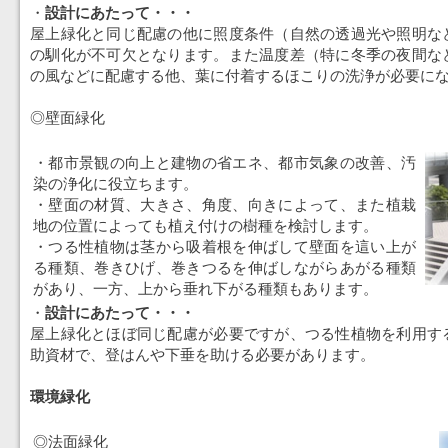
・
設計にあたって・・・
屋上緑化と同じ配慮の他に照度条件（自然の透過光や照明な
の馴化が不可欠となります。また温度差（特に冬季の夜間な
の風などに配慮する他、葉に付着するほこりの洗浄が必要に
◎壁面緑化
・都市景観の向上と建物の省エネ、都市気象の改善、汚
染の浄化に役立ちます。
・壁面の材質、大きさ、角度、向きによって、また植栽
地の位置によっても植え付けの樹種を検討します。
・つる性植物は茎から吸着根を伸ばして壁面を這い上が
る種類、巻きひげ、巻きつるを伸ばしながらあがる種類
があり、一方、上から垂れ下がる種類もあります。
・
設計にあたって・・・
屋上緑化とほぼ同じ配慮が必要ですが、つる性植物を利用す
助資材で、登はんや下垂を助ける必要があります。
環境緑化
◎法面緑化