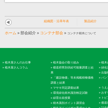
組織図・沿革年表
製品紹介
ホーム
»
部会紹介
»
コンテナ部会
»
コンテナ樹木について
»
植木屋さんのお仕事
»
植木協会の取り組み
»
植木
»
植木屋さんコラム
»
都道府県別供給可能量調査と結
»
緑化
果
»
出版
»
「建設物価」等未掲載樹種価格
»
パン
調査と結果
»
うえ
»
マサキ同定調査結果
»
おす
»
環境緑化樹木識別検定試験
»
トピ
»
緑育出前授業
»
都道
»
樹木識別ポイント講習会
»
記念