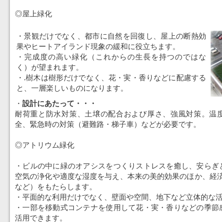
◎屋上緑化
・景観だけでなく、都市に自然を回復し、屋上の断熱効
果やヒートアイランド現象の緩和に役立ちます。
・完成度の高い緑化（これからの生長を持つのではな
く）が望まれます。
・.樹木は樹形だけでなく、花・実・香りなどに配慮する
と、一層楽しいものになります。
・
設計にあたって・・・
耐荷重と防水対策、土壌の配合および厚さ、強風対策。温
全、緊急時の対策（避難路・梯子車）などが必要です。
◎アトリウム緑化
・ビルの中に緑のオアシスをつくりストレスを癒し、安らぎ
空気の浄化や適度な湿度を与え、本来の美的効果のほか、経済
など）をもたらします。
・平面的な利用だけでなく、壁面や空間、地下など立体的な
・一部を移動式コンテナを使用して花・実・香りなどの季節
活用できます。