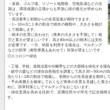
・道路、ゴルフ場、リゾート地開発、宅地造成などの法
面は、環境保護の立場からも早急に緑の復元が求められ
ています。
・高活着率と初期からの生長促進が期待できます。
・1～10ｍ2に１本の割合で樹木の種類や、大きさを検討
して植栽します。
・樹木の生育に合わせた（将来の大きさを予測して）植
穴と客土が望ましいです。高さ80cm以上の樹木には支柱
が必要です。一方、幼苗を利用する場合は、マルチング
などの防草（耐乾寒風もあわせて）対策が望ましいです
◎エコロジー緑化
・工場、学校、道路法面や分離帯などの大面積を緑化する場
・鎮守の森などの潜在自然植生を調査して高さ30～50cmの幼
当たり1～2本の割合で植栽し、初期からの生長促進を期待し
・予め表層土を確保しておくなど将来の生育を見越した客土
めに、防草対策としてマルチングをおこないます。
・緑化意識を高める目的で、近隣住民や小学生で記念植樹
す。