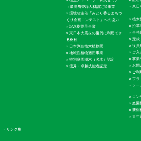
»
植生アドバイザー育成セミナ－
»
東日
（環境省登録人材認定等事業
»
環境省主催「みどり香るまちづ
»
植木
くり企画コンテスト」への協力
»
沿革
»
記念樹贈呈事業
»
事務
»
東日本大震災の復興に利用でき
»
定款
る樹種
»
役員
»
日本列島植木植物園
»
ご入
»
地域性植物適用事業
»
事業
»
特別庭園樹木（名木）認定
»
お問
»
優秀・卓越技能者認定
»
ご利
»
プラ
»
ソー
»
コン
»
庭園
»
新樹
»
青年
»
リンク集