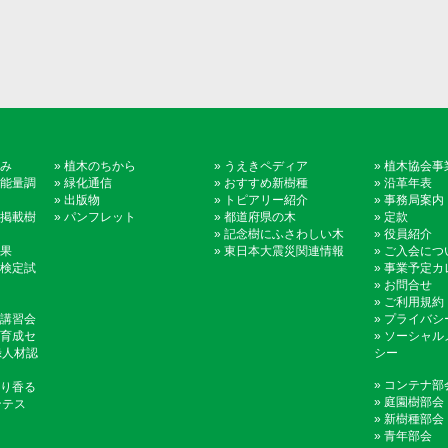
み
»
植木のちから
»
うえきペディア
»
植木協会事
能量調
»
緑化通信
»
おすすめ新樹種
»
沿革年表
»
出版物
»
トピアリー紹介
»
事務局案内
掲載樹
»
パンフレット
»
都道府県の木
»
定款
»
記念樹にふさわしい木
»
役員紹介
果
»
東日本大震災関連情報
»
ご入会につ
検定試
»
事業予定カ
»
お問合せ
»
ご利用規約
講習会
»
プライバシ
育成セ
»
ソーシャル
録人材認
シー
»
コンテナ部
り香る
»
庭園樹部会
ンテス
»
新樹種部会
»
青年部会