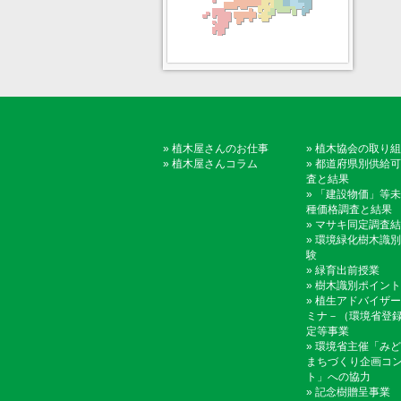
»
植木屋さんのお仕事
»
植木協会の取り組
»
植木屋さんコラム
»
都道府県別供給可
査と結果
»
「建設物価」等未
種価格調査と結果
»
マサキ同定調査結
»
環境緑化樹木識別
験
»
緑育出前授業
»
樹木識別ポイント
»
植生アドバイザー
ミナ－（環境省登
定等事業
»
環境省主催「みど
まちづくり企画コ
ト」への協力
»
記念樹贈呈事業