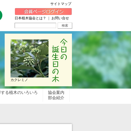
サイトマップ
日本植木協会とは？
｜
お問い合せ
カクレミノ
得する植木のいろいろ
協会案内
部会紹介