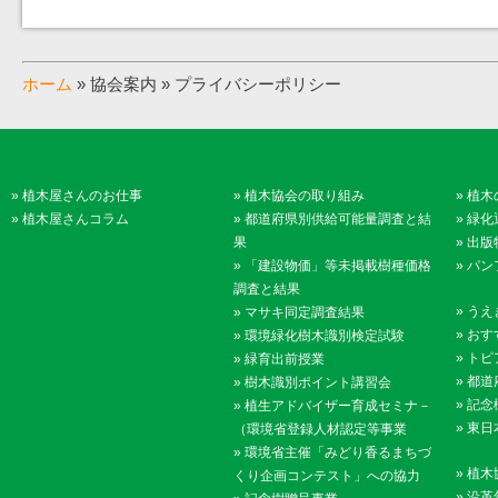
ホーム
» 協会案内 » プライバシーポリシー
»
植木屋さんのお仕事
»
植木協会の取り組み
»
植木
»
植木屋さんコラム
»
都道府県別供給可能量調査と結
»
緑化
果
»
出版
»
「建設物価」等未掲載樹種価格
»
パン
調査と結果
»
うえ
»
マサキ同定調査結果
»
おす
»
環境緑化樹木識別検定試験
»
トピ
»
緑育出前授業
»
都道
»
樹木識別ポイント講習会
»
記念
»
植生アドバイザー育成セミナ－
»
東日
（環境省登録人材認定等事業
»
環境省主催「みどり香るまちづ
»
植木
くり企画コンテスト」への協力
»
沿革