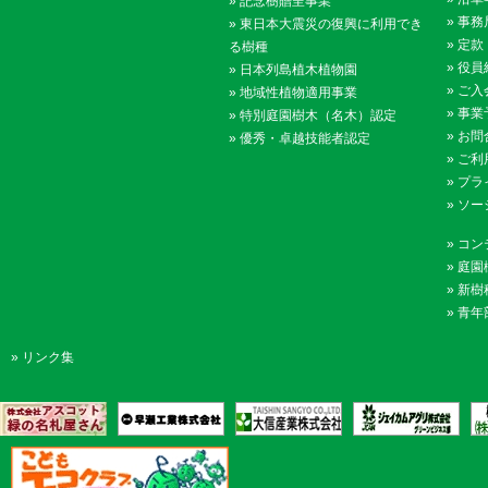
»
記念樹贈呈事業
»
事務
»
東日本大震災の復興に利用でき
»
定款
る樹種
»
役員
»
日本列島植木植物園
»
ご入
»
地域性植物適用事業
»
事業
»
特別庭園樹木（名木）認定
»
お問
»
優秀・卓越技能者認定
»
ご利
»
プラ
»
ソー
»
コン
»
庭園
»
新樹
»
青年
»
リンク集