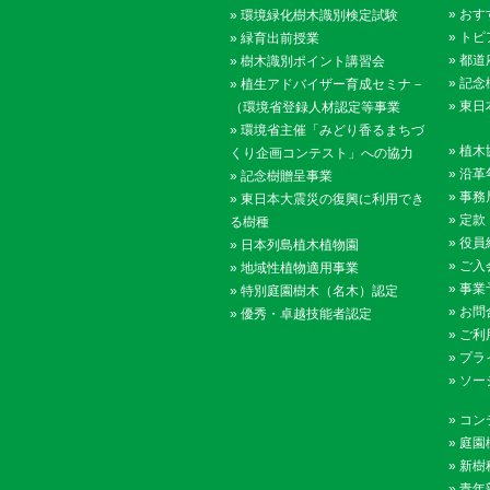
»
おす
»
環境緑化樹木識別検定試験
»
トピ
»
緑育出前授業
»
都道
»
樹木識別ポイント講習会
»
記念
»
植生アドバイザー育成セミナ－
»
東日
（環境省登録人材認定等事業
»
環境省主催「みどり香るまちづ
»
植木
くり企画コンテスト」への協力
»
沿革
»
記念樹贈呈事業
»
事務
»
東日本大震災の復興に利用でき
»
定款
る樹種
»
役員
»
日本列島植木植物園
»
ご入
»
地域性植物適用事業
»
事業
»
特別庭園樹木（名木）認定
»
お問
»
優秀・卓越技能者認定
»
ご利
»
プラ
»
ソー
»
コン
»
庭園
»
新樹
»
青年