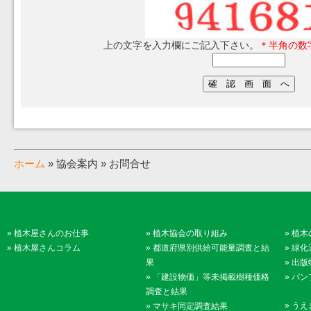
上の文字を入力欄にご記入下さい。
＊半角の数
ホーム
» 協会案内 » お問合せ
»
植木屋さんのお仕事
»
植木協会の取り組み
»
植木
»
植木屋さんコラム
»
都道府県別供給可能量調査と結
»
緑化
果
»
出版
»
「建設物価」等未掲載樹種価格
»
パン
調査と結果
»
うえ
»
マサキ同定調査結果