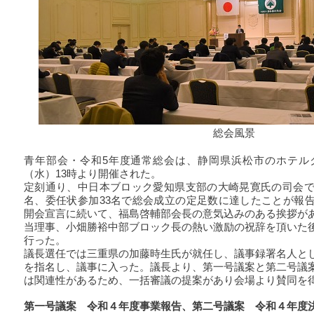
総会風景
青年部会・令和5年度通常総会は、静岡県浜松市のホテル
（水）13時より開催された。
定刻通り、中日本ブロック愛知県支部の大崎晃寛氏の司会で
名、委任状参加33名で総会成立の定足数に達したことが報
開会宣言に続いて、福島啓輔部会長の意気込みのある挨拶が
当理事、小畑勝裕中部ブロック長の熱い激励の祝辞を頂いた
行った。
議長選任では三重県の加藤時生氏が就任し、議事録署名人と
を指名し、議事に入った。議長より、第一号議案と第二号議
は関連性があるため、一括審議の提案があり会場より賛同を
第一号議案 令和４年度事業報告、第二号議案 令和４年度