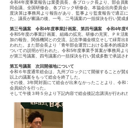
令和4年度事業報告は業委員長、各ブロック長より、部会員
同会議、全国研修会、各ブロック研修会、本協会出向委員会
度決算は事務局より報告があり、監事より監査報告で適正
た。議長が審議の後、一号、二号議案の一括採決を行い賛成
第三号議案 令和4年度事業計画案、第四号議案 令和4年度
令和5年度の事業計画案、組織の拡充、研修の充実、ＰＲ活
加の報告、関係機関との交流、記念準備金積立そして緑育出
われた。また部会長より「青年部会運営における基本的感染
ついての説明が行われた。令和5年度事業予算案が事務局よ
が第三号議案、四号議案の一括採決を行い賛成多数で承認さ
第五号議案 次回開催地について
令和６年度通常総会は、九州ブロックにて開催することが賛
以上の議案をもって総会を終了した。
その後、3年間対面にて総会が出来なかったことより、令和
会員紹介を行った。
そして午後３時５分より下記内容で総会後記念講演が行われ