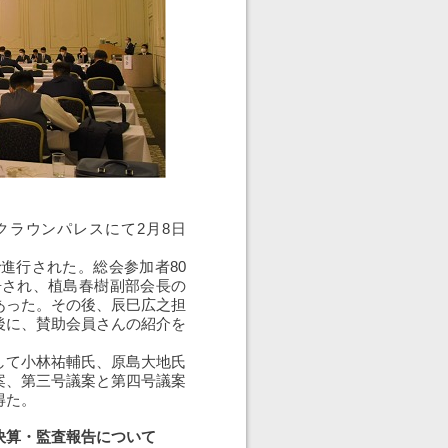
クラウンパレスにて2月8日
進行された。総会参加者80
告され、植島春樹副部会長の
あった。その後、辰巳広之担
後に、賛助会員さんの紹介を
して小林祐輔氏、原島大地氏
案、第三号議案と第四号議案
得た。
決算・監査報告について