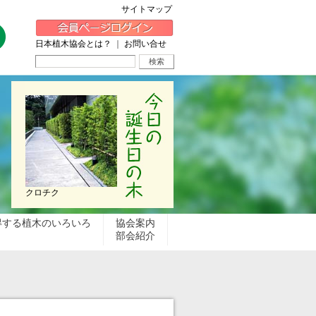
サイトマップ
日本植木協会とは？
｜
お問い合せ
クロチク
得する植木のいろいろ
協会案内
部会紹介