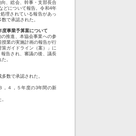
動向、総会、幹事・支部長合
などについて報告。令和4年
に処理されている報告があっ
多数で承認された。
年度事業予算案について
動の推進、本協会事業への参
前授業の実施計画の報告が行
対策ガイドライン（案）」に
り報告され、審議の後、議長
れた。
成多数で承認された。
３，４，５年度の3年間の新
た。