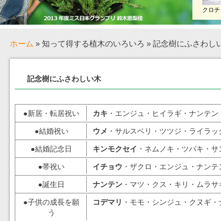
クロチ
ホーム
» 知って得する植木のいろいろ » 記念樹にふさわし
記念樹にふさわしい木
●新居・転居祝い
カキ
・エンジュ・ヒイラギ・ナンテン
●結婚祝い
ウメ
・サルスベリ・ツツジ・ライラッ
●結婚記念日
キンモクセイ
・ネムノキ・ツバキ・サ
●帯祝い
イチョウ
・ザクロ・エンジュ・ナンテ
●誕生日
ナンテン
・マツ・クス・キリ・ムラサ
●子供の成長を願
コデマリ
・モモ・シンジュ・クヌギ・
う