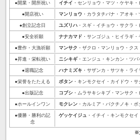
●開業・開所祝い
イチイ
・センリョウ・マツ・ケヤキ・
●開店祝い
マンリョウ
・カラタチバナ・アオキ・
●創立記念日
ユズリハ
・スギ・イチョウ・サクラ・
●安全祈願
ナナカマド
・サンゴジュ・ヒイラギ・
●豊作・大漁祈願
マンサク
・ザクロ・マンリョウ・クス
●昇進・栄転祝い
ニシキギ
・エンジュ・キンカン・ツバ
●退職記念
ハナミズキ
・サザンカ・サツキ・ライ
●栄誉をたたえる
ボタン
・キンモクセイ・カイドウ・サ
●出版記念
コブシ
・ムラサキシキブ・マンサク・
●ホールインワン
モクレン
・カルミア・バクチノキ・ボ
●優勝・勝利の記
ゲッケイジュ
・イチイ・キンモクセイ
念
※