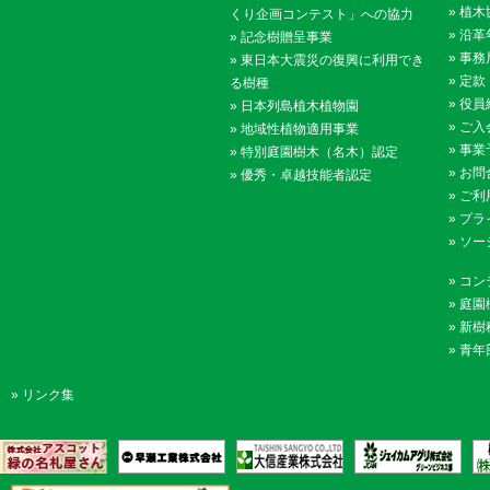
»
植木
くり企画コンテスト」への協力
»
沿革
»
記念樹贈呈事業
»
事務
»
東日本大震災の復興に利用でき
»
定款
る樹種
»
役員
»
日本列島植木植物園
»
ご入
»
地域性植物適用事業
»
事業
»
特別庭園樹木（名木）認定
»
お問
»
優秀・卓越技能者認定
»
ご利
»
プラ
»
ソー
»
コン
»
庭園
»
新樹
»
青年
»
リンク集