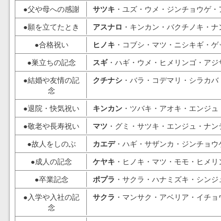
●父や母への感謝
サツキ
・ユズ・ウメ・ジンチョウゲ・
●願を立てたとき
アスナロ
・キンカン・バクチノキ・ナ
●合格祝い
ヒノキ
・コブシ・マツ・ニシキギ・ゲ
●巣立ちの記念
スギ
・ハギ・ウメ・ヒメリンゴ・アジ
●結婚や友情の記
クチナシ
・バラ・コデマリ・シラカバ
念
●退院・快気祝い
キンカン
・ツバキ・アオキ・エンジュ
●敬老や長寿祝い
マツ
・グミ・サツキ・エンジュ・ナン
●故人をしのぶ
カエデ
・ハギ・サザンカ・ジンチョウ
●成人の記念
ケヤキ
・ヒノキ・マツ・モモ・ヒメリ
●卒業記念
ポプラ
・サクラ・ハナミズキ・シンジ
●入学や入社の記
サクラ
・マンサク・アベリア・イチョ
念