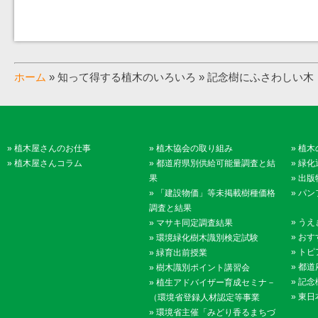
ホーム
» 知って得する植木のいろいろ » 記念樹にふさわしい木
»
植木屋さんのお仕事
»
植木協会の取り組み
»
植木
»
植木屋さんコラム
»
都道府県別供給可能量調査と結
»
緑化
果
»
出版
»
「建設物価」等未掲載樹種価格
»
パン
調査と結果
»
うえ
»
マサキ同定調査結果
»
おす
»
環境緑化樹木識別検定試験
»
トピ
»
緑育出前授業
»
都道
»
樹木識別ポイント講習会
»
記念
»
植生アドバイザー育成セミナ－
»
東日
（環境省登録人材認定等事業
»
環境省主催「みどり香るまちづ