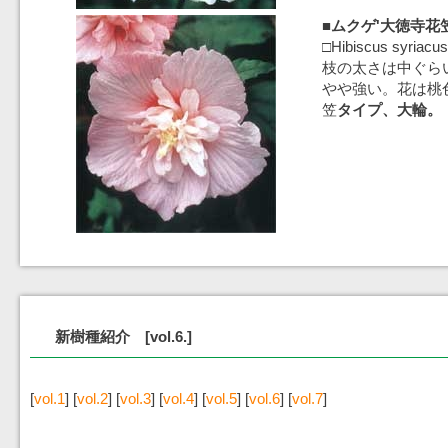
■ムクゲ'大徳寺花笠
□Hibiscus syriacus
枝の太さは中ぐら
やや強い。花は桃
笠
タイプ、大輪。
新樹種紹介 [vol.6.]
[
vol.1
] [
vol.2
] [
vol.3
] [
vol.4
] [
vol.5
] [
vol.6
] [
vol.7
]