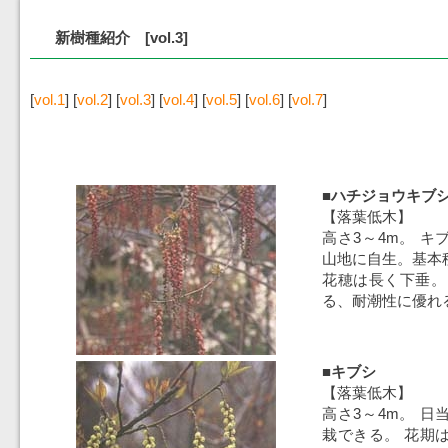
新樹種紹介 [vol.3]
[
vol.1
] [
vol.2
] [
vol.3
] [
vol.4
] [
vol.5
] [
vol.6
] [
vol.7
]
■ハチジョウキブ
【落葉低木】
高さ3～4m。 
山地に自生。基本
花穂は長く下垂。
る、耐潮性に優れ
■キブシ
【落葉低木】
高さ3～4m。 
栽できる。 花期