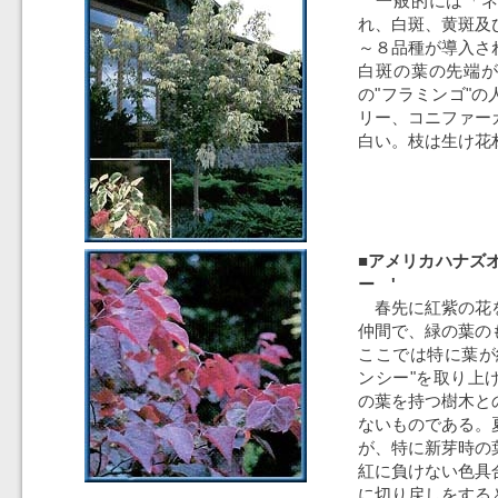
一般的には「ネ
れ、白斑、黄斑及
～８品種が導入さ
白斑の葉の先端
の"フラミンゴ"
リー、コニファー
白い。枝は生け花
■アメリカハナズ
ー '
春先に紅紫の花
仲間で、緑の葉の
ここでは特に葉が
ンシー"を取り上
の葉を持つ樹木と
ないものである。
が、特に新芽時の
紅に負けない色具
に切り戻しをする