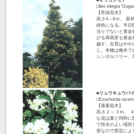
□llex integra 'Ougo
【常緑高木】
高さ4～6ｍ。 
緑色になる。半日
当りでないと黄金
びる再萌芽も黄金
越す。生育はやや
じ。本種は雌木で
シンボルツリー、
■リュウキュウバ
□Exochorda race
【落葉低木】
高さ２～３m。 
な花は葉と同時に
で排水のよい場所
形なので剪定によ