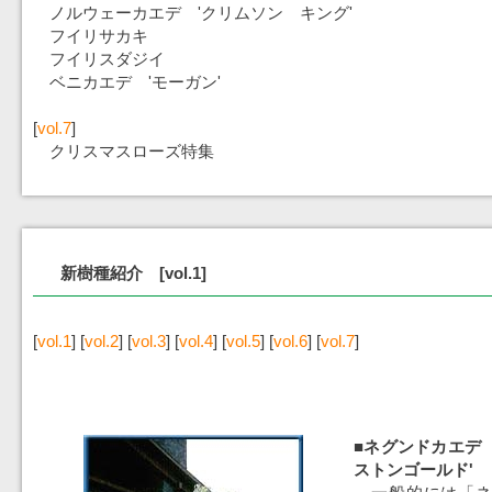
ノルウェーカエデ 'クリムソン キング'
フイリサカキ
フイリスダジイ
ベニカエデ 'モーガン'
[
vol.7
]
クリスマスローズ特集
新樹種紹介 [vol.1]
[
vol.1
] [
vol.2
] [
vol.3
] [
vol.4
] [
vol.5
] [
vol.6
] [
vol.7
]
■ネグンドカエデ 
ストンゴールド'