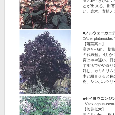
ると花付きがよく
とが出来る。耐
い。庭木、寄植え
■ノルウェーカエデ
□Acer platanoides 
【落葉高木】
高さ4～6m。 
の代表種。4月か
育はやや遅い。日
ず肥沃でやや湿り
好む。カミキリム
木と組合せると色
樹、シンボルツリ
■セイヨウニンジ
□Vitex agnus-cast
【落葉低木】
高さ3～4m。 