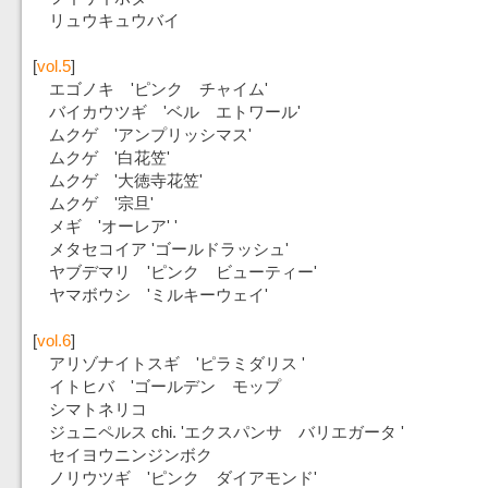
リュウキュウバイ
[
vol.5
]
エゴノキ 'ピンク チャイム'
バイカウツギ 'ベル エトワール'
ムクゲ 'アンプリッシマス'
ムクゲ '白花笠'
ムクゲ '大徳寺花笠'
ムクゲ '宗旦'
メギ 'オーレア' '
メタセコイア 'ゴールドラッシュ'
ヤブデマリ 'ピンク ビューティー'
ヤマボウシ 'ミルキーウェイ'
[
vol.6
]
アリゾナイトスギ 'ピラミダリス '
イトヒバ 'ゴールデン モップ
シマトネリコ
ジュニペルス chi. 'エクスパンサ バリエガータ '
セイヨウニンジンボク
ノリウツギ 'ピンク ダイアモンド'