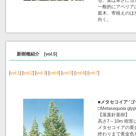
る。葉は寒さに当
一般的にアベリア
庭木、寄植えのほ
向く。
新樹種紹介 [vol.5]
[
vol.1
] [
vol.2
] [
vol.3
] [
vol.4
] [
vol.5
] [
vol.6
] [
vol.7
]
■メタセコイア '
□Metasequoia glypt
【落葉針葉樹】
高さ7～10m 樹
メタセコイアの黄
終わりまで黄金色