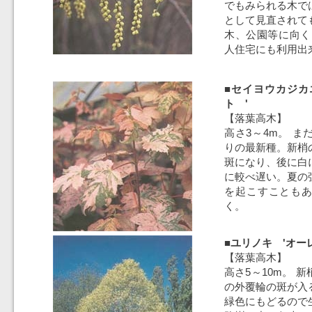
でもみられる木で
として見直されて
木、公園等に向く
人住宅にも利用出
■セイヨウカジカ
ト '
【落葉高木】
高さ3～4m。 
りの最新種。新梢
斑になり、後に白
に較べ遅い。夏の
を起こすことも
く。
■ユリノキ 'オー
【落葉高木】
高さ5～10m。 
の外覆輪の斑が入
緑色にもどるので