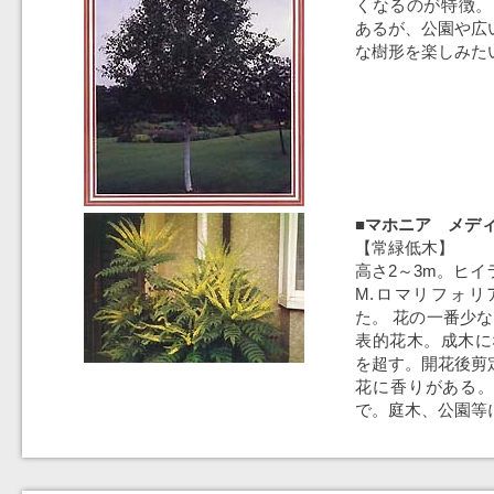
くなるのが特徴。
あるが、公園や広
な樹形を楽しみた
■マホニア メディ
【常緑低木】
高さ2～3m。ヒ
M.ロマリフォ
た。 花の一番少な
表的花木。成木に
を超す。開花後剪
花に香りがある
で。庭木、公園等