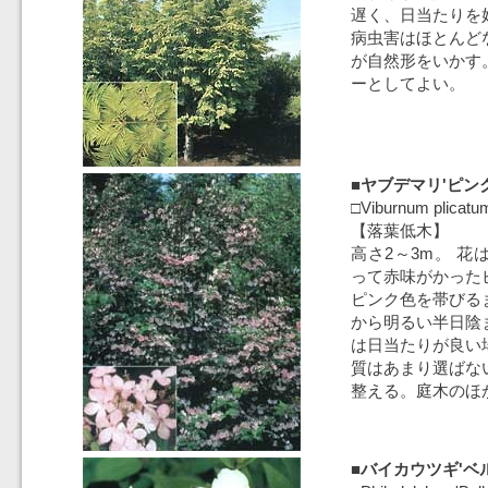
遅く、日当たりを
病虫害はほとんど
が自然形をいかす
ーとしてよい。
■ヤブデマリ'ピン
□Viburnum plicatum
【落葉低木】
高さ2～3m。 花
って赤味がかった
ピンク色を帯びる
から明るい半日陰
は日当たりが良い
質はあまり選ばな
整える。庭木のほ
■バイカウツギ'ベ