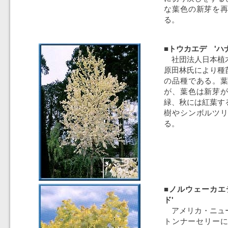
な葉色の新芽を
る。
■トウカエデ 'ハ
社団法人日本植
原田林氏により種
の品種である。
が、葉色は新芽
緑、秋には紅葉す
樹やシンボルツ
る。
■ノルウェーカエ
ド'
アメリカ・ニュ
トンナーセリーに