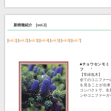
新樹種紹介 [vol.2]
[
vol.1
] [
vol.2
] [
vol.3
] [
vol.4
] [
vol.5
] [
vol.6
] [
vol.7
]
■チョウセンモ
フ '
【常緑低木】
全てのコニファー
を見ることが出来
コンパクトで、生
ンやコニファーガ