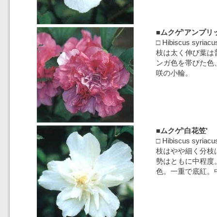
■ムクゲ'アンプリ
□ Hibiscus syriacu
枝は太く伸び葉は
ンガ色を帯びた色
咲の小輪。
■ムクゲ'白花笠'
□ Hibiscus syriacu
枝はやや細く分枝
勢はともに中程度
色。一重で底紅。