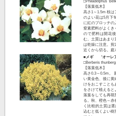
□Philadelphus 'Belle
【落葉低木】
高さ1～1.5m 
のよい花は5月下
に紅のブロッチの
窒素肥料がよくき
ので肥料は開花
む。土質はあまり
は乾燥に注意。剪
近くから切る。庭
■メギ 'オーレア
□Berberis thunbergi
【落葉低木】
高さ0.3～0.5m
い黄金色、後に黄
けをおこすことも
をさけて植えると
落葉をしても再萌
る。秋、橙色～赤
く比較的土質は選
込むと低くよい樹