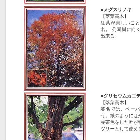
■メグスリノキ
【落葉高木】
紅葉が美しいこ
名。 公園樹に向
出来る。
■グリセウムカエ
【落葉高木】
英名では、ペー
う。紙のようには
赤茶色をした幹が
ツリーとして使え