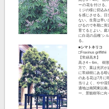
ーの花を付ける。
ミジの様に切込み
を感じさせる。日
ない。生育は早い
びるので冬期に剪
育てるとよい。庭
に白花の品種'シ
る。
■シマトネリコ
□Fraxinus griffithii
【常緑高木】
高さ4～6m。 
方で、葉は光沢が
に常緑樹にある暗
のある花は7月に
当りよく、やや湿
適地は南関東以南
ー、景観樹等に向