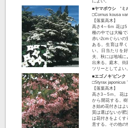
によい。
■ヤマボウシ 'ミ
□Cornus kousa var.
【落葉高木】
高さ4～6ｍ 花は
種の中では大輪で
赤い2cmぐらい
ある。生育は早
い。日当たりを
夫、秋には地域に
出来る。庭木、街
ツリーとしてよい
■エゴノキ'ピンク
□Styrax japonicus 
【落葉高木】
高さ3～5ｍ。 花
から開花する。樹
き始め花付きはよ
質は選ばないが肥
は花付きをよくす
意する。その他の