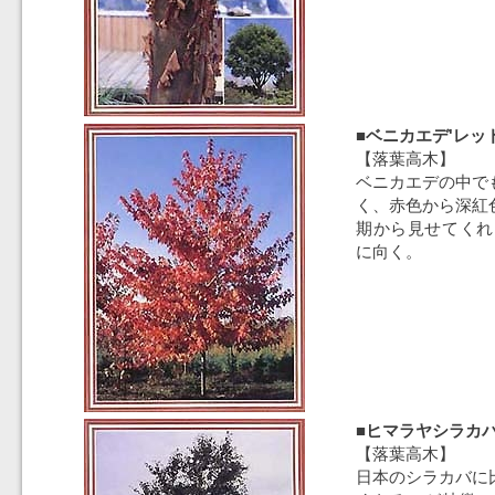
■ベニカエデ'レッ
【落葉高木】
ベニカエデの中で
く、赤色から深紅
期から見せてくれ
に向く。
■ヒマラヤシラカ
【落葉高木】
日本のシラカバに