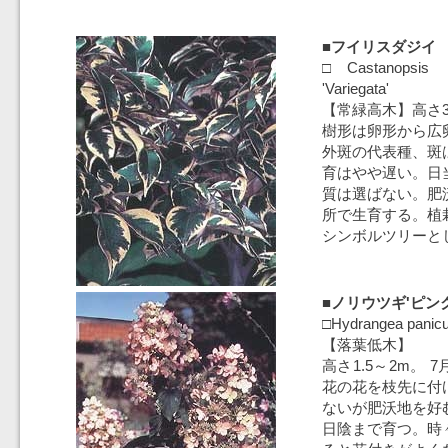
■フイリスダジイ
□Castanopsis cu
'Variegata'
【常緑高木】高さ3
樹形は卵形から広
外斑の代表種、斑
育はやや遅い。日
質は選ばない。肥
所で生育する。植
シンボルツリーと
■ノリウツギ'ピン
□Hydrangea panicu
【落葉低木】
高さ1.5～2m。
花の花を枝先に付
ないが肥沃地を好
日陰まで育つ。時