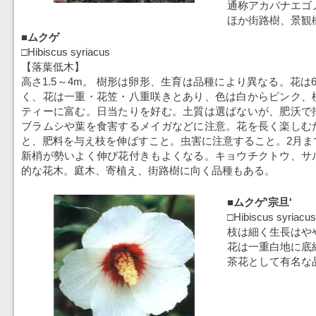
通称アカバナエゴ
ほか街路樹、景観
■ムクゲ
□Hibiscus syriacus
【落葉低木】
高さ1.5～4m。 樹形は卵形、生育は品種により異なる。花は
く、花は一重・花笠・八重咲きとあり、色は白からピンク、
ティーに富む。日当たりを好む。土質は選ばないが、肥沃で
ブラムシや葉を食害するメイガなどに注意。花を長く楽しむ
と、肥料を与え枝を伸ばすこと。虫害に注意すること。2月ま
新梢が勢いよく伸び花付きもよくなる。キョウチクトウ、サ
的な花木。庭木、寄植え、街路樹に向く品種もある。
■ムクゲ'宗旦'
□Hibiscus syriacus
枝は細く生長はや
花は一重白地に底
茶花として有名な