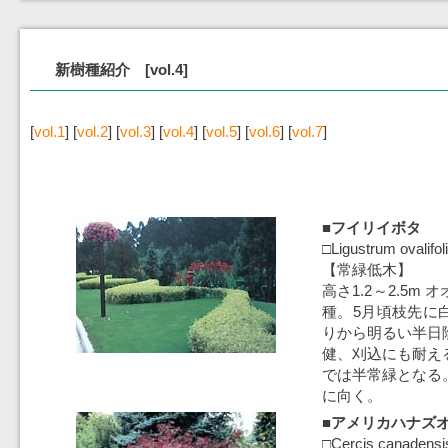
新樹種紹介 [vol.4]
[
vol.1
] [
vol.2
] [
vol.3
] [
vol.4
] [
vol.5
] [
vol.6
] [
vol.7
]
■フイリイボタ
□Ligustrum ovalifo
【常緑低木】
高さ1.2～2.5m
種。5月頃枝先に
りから明るい半日
健、刈込にも耐え
では半常緑となる
に向く。
■アメリカハナズ
□Cercis canadensis