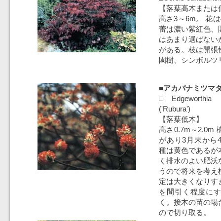
【落葉高木または
高さ3～6m。 花
蕾は濃い紫紅色、
はあまり選ばない
がある。枝は開張
園樹、シンボルツ
■アカバナミツマ
□Edgeworthia c
('Rubura')
【落葉低木】
高さ0.7m～2.0
があり3月末から
種は黄色であるが
く排水のよい肥沃
うので将来を考え
定は大きくなりす
を間引く程度に
く。接木の苗の場
ので切り取る。