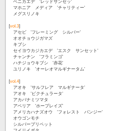
ベニカエデ 'レッドサンセッ'
マホニア メディア 'チャリティー'
メグスリノキ
[
vol.3
]
アセビ 'フレーミング シルバー'
オオチョウジガマズ
キブシ
セイヨウカジカエデ 'エスク サンセット'
チャンチン 'フラミンゴ'
ハチジョウキブシ '赤花'
ユリノキ 'オーレオマルギナータム'
[
vol.4
]
アオキ 'サルフレア マルギナータ'
アオキ 'ピクチュラータ'
アカバナミツマタ
アベリア 'ホープレイズ'
アメリカハナズオウ 'フォレスト パンジー'
オウゴンモチ
シルバープリペット
フイリイボタ