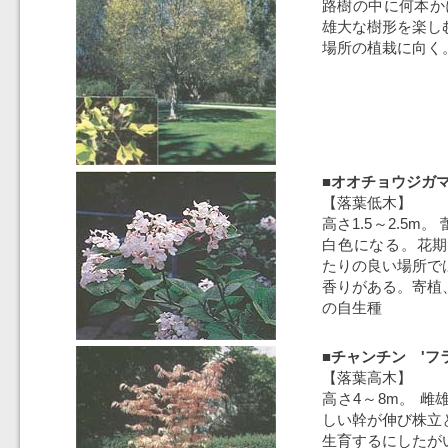
路樹の中に何本か
雄大な樹形を楽し
場所の植栽に向く
■オオチョウジガ
【落葉低木】
高さ1.5～2.5m
白色になる。花期
たりの良い場所で
香りがある。寄植
の自生種
■チャンチン 'フ
【落葉高木】
高さ4～8m。 
しい幹が伸び株立
生育するにしたが