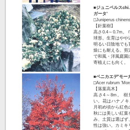
■ジュニペルスchi
ガータ'
□Juniperus chinens
【針葉樹】
高さ0.4～0.7m。
球形。生育はやや
明るい日陰地でも
燥にも耐える。剪
で和風・洋風庭園
寄植えにも向く。
■ベニカエデ'モーガ
□Acer rubrum 'Mor
【落葉高木】
高さ4～8m。 
い。花はハナノキ
月初め頃から紅色
秋には美しい紅葉
み、土質は選ばず
性は強い。カミキ