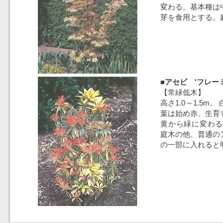
変わる。基本種は
芽を食用とする。
■アセビ 'フレー
【常緑低木】
高さ1.0～1.5m
葉は始め赤、生育
黄から緑に変わる
庭木の他、普通の
の一部に入れると