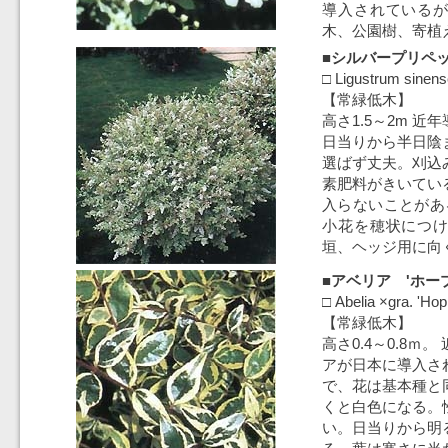
導入されている
木、公園樹、寄植
■シルバープリ
□ Ligustrum sinens
【常緑低木】
高さ1.5～2m 
日当りから半日陰
選ばず丈夫。刈込
素肥料がきいてい
入らないことがあ
小花を穂状につ
垣、ヘッジ用に向
■アベリア 'ホー
□ Abelia ×gra. 'Hop
【常緑低木】
高さ0.4～0.8ｍ
アが日本に導入さ
で、花は基本種と
くと白色になる。
い。日当りから明