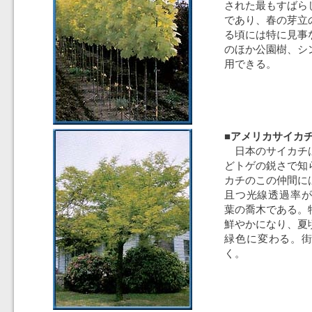
された最もすばら
であり、春の芽立
る頃には特に見事
のほか公園樹、シ
用できる。
■アメリカサイカチ
日本のサイカチ
どトゲの鋭さで知
カチのこの仲間に
且つ光線透過率が
葉の喬木である。
鮮やかになり、夏
緑色に変わる。
く。