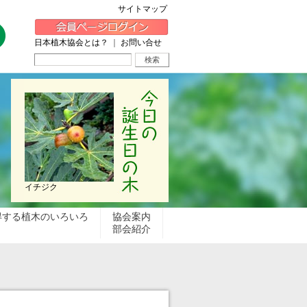
サイトマップ
日本植木協会とは？
｜
お問い合せ
イチジク
得する植木のいろいろ
協会案内
部会紹介