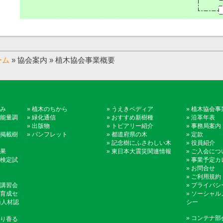
ーム
» 協会案内 » 植木協会事業概要
み
»
植木のちから
»
うえきペディア
»
植木協会事
能量調
»
緑化通信
»
おすすめ新樹種
»
沿革年表
»
出版物
»
トピアリー紹介
»
事務局案内
掲載樹
»
パンフレット
»
都道府県の木
»
定款
»
記念樹にふさわしい木
»
役員紹介
果
»
東日本大震災関連情報
»
ご入会につ
検定試
»
事業予定カ
»
お問合せ
»
ご利用規約
講習会
»
プライバシ
育成セ
»
ソーシャル
録人材認
シー
»
コンテナ部
り香る