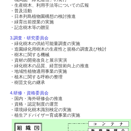
・生産樹木、利用手法等についての広報
・普及活動
・日本列島植物園構想の検討推進
・緑育出前授業の実施
・記念樹木等の贈呈
3.調査・研究委員会
・緑化樹木の供給可能量調査の実施
・造園緑化用樹木の生産性と規格の調査及び検討
・樹木に関する機械
・資材の開発改良と展示実演
・緑化樹木の品質、経営技術向上の推進
・地域性植物適用事業の実施
・植木に関する呼称の整理
・樹芸文化の継承
4.研修・資格委員会
・国内・海外研修会の推進
・資格・認定制度の運営
・環境緑化樹木識別検定の実施
・植生アドバイザー育成事業の実施