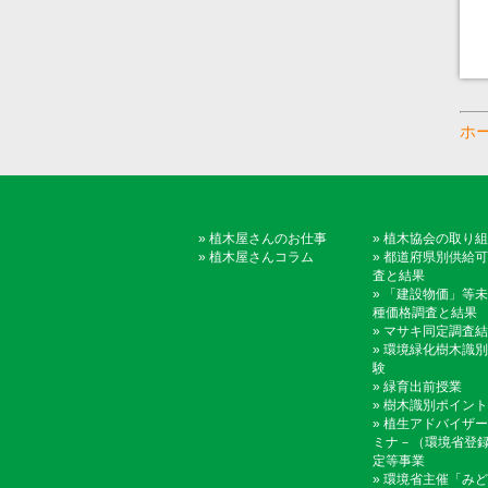
ホ
»
植木屋さんのお仕事
»
植木協会の取り組
»
植木屋さんコラム
»
都道府県別供給可
査と結果
»
「建設物価」等未
種価格調査と結果
»
マサキ同定調査結
»
環境緑化樹木識別
験
»
緑育出前授業
»
樹木識別ポイント
»
植生アドバイザー
ミナ－（環境省登
定等事業
»
環境省主催「みど