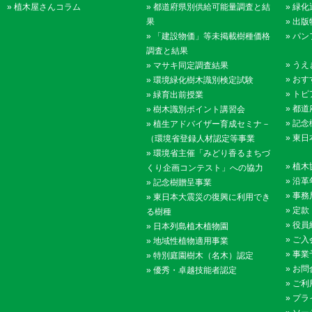
»
植木屋さんコラム
»
都道府県別供給可能量調査と結
»
緑化
果
»
出版
»
「建設物価」等未掲載樹種価格
»
パン
調査と結果
»
うえ
»
マサキ同定調査結果
»
おす
»
環境緑化樹木識別検定試験
»
トピ
»
緑育出前授業
»
都道
»
樹木識別ポイント講習会
»
記念
»
植生アドバイザー育成セミナ－
»
東日
（環境省登録人材認定等事業
»
環境省主催「みどり香るまちづ
»
植木
くり企画コンテスト」への協力
»
沿革
»
記念樹贈呈事業
»
事務
»
東日本大震災の復興に利用でき
»
定款
る樹種
»
役員
»
日本列島植木植物園
»
ご入
»
地域性植物適用事業
»
事業
»
特別庭園樹木（名木）認定
»
お問
»
優秀・卓越技能者認定
»
ご利
»
プラ