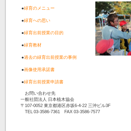
●
緑育のメニュー
●
緑育への思い
●
緑育出前授業の目的
●
緑育教材
●
過去の緑育出前授業の事例
●
画像使用承諾書
●
緑育出前授業申請書
お問い合わせ先
一般社団法人 日本植木協会
〒107-0052 東京都港区赤坂6-4-22 三沖ビル3F
TEL 03-3586-7361 FAX 03-3586-7577