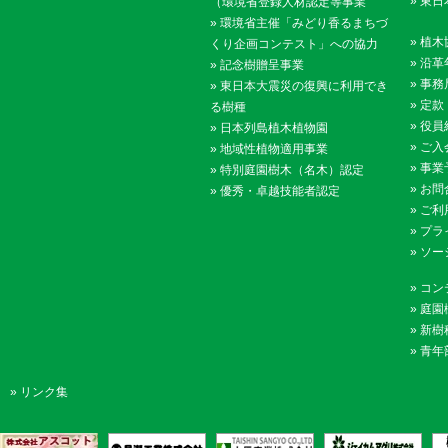
»
東日
（環境省登録人材認定等事業
»
環境省主催「みどり香るまちづ
»
植木
くり企画コンテスト」への協力
»
沿革
»
記念樹贈呈事業
»
事務
»
東日本大震災の復興に利用でき
»
定款
る樹種
»
役員
»
日本列島植木植物園
»
ご入
»
地域性植物適用事業
»
事業
»
特別庭園樹木（名木）認定
»
お問
»
優秀・卓越技能者認定
»
ご利
»
プラ
»
ソー
»
コン
»
庭園
»
新樹
»
青年
»
リンク集