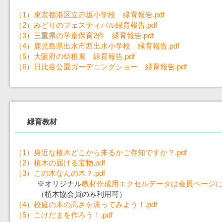
（1）東京都港区立赤坂小学校 緑育報告.pdf
（2）みどりのフェスティバル緑育報告.pdf
（3）三重県の学童保育2件 緑育報告.pdf
（4）鹿児島県出水市西出水小学校 緑育報告.pdf
（5）大阪府の幼稚園 緑育報告.pdf
（6）日比谷公園ガーデニングショー 緑育報告.pdf
緑育教材
（1）身近な植木どこから来るかご存知ですか？.pdf
（2）植木の届ける宝物.pdf
（3）この木なんの木？.pdf
※オリジナル
教材作成用エクセルデータは会員ページ
（植木協会員のみ利用可）
（4）校庭の木の高さを測ってみよう！.pdf
（5）こけだまを作ろう！.pdf