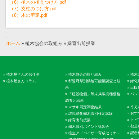
（6）植木の植えつけ方.pdf
（7）支柱のつけ方.pdf
（8）木の剪定.pdf
ホーム
» 植木協会の取組み » 緑育出前授業
»
植木屋さんのお仕事
»
植木協会の取り組み
»
植木
»
植木屋さんコラム
»
都道府県別供給可能量調査と結
»
緑化
果
»
出版
»
「建設物価」等未掲載樹種価格
»
パン
調査と結果
»
うえ
»
マサキ同定調査結果
»
おす
»
環境緑化樹木識別検定試験
»
トピ
»
緑育出前授業
»
都道
»
樹木識別ポイント講習会
»
記念
»
植生アドバイザー育成セミナ－