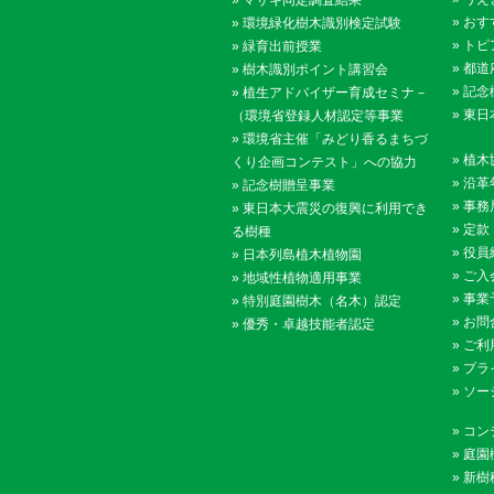
»
おす
»
環境緑化樹木識別検定試験
»
トピ
»
緑育出前授業
»
都道
»
樹木識別ポイント講習会
»
記念
»
植生アドバイザー育成セミナ－
»
東日
（環境省登録人材認定等事業
»
環境省主催「みどり香るまちづ
»
植木
くり企画コンテスト」への協力
»
沿革
»
記念樹贈呈事業
»
事務
»
東日本大震災の復興に利用でき
»
定款
る樹種
»
役員
»
日本列島植木植物園
»
ご入
»
地域性植物適用事業
»
事業
»
特別庭園樹木（名木）認定
»
お問
»
優秀・卓越技能者認定
»
ご利
»
プラ
»
ソー
»
コン
»
庭園
»
新樹