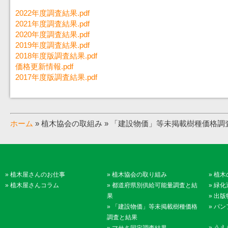
2022年度調査結果.pdf
2021年度調査結果.pdf
2020年度調査結果.pdf
2019年度調査結果.pdf
2018年度版調査結果.pdf
価格更新情報.pdf
2017年度版調査結果.pdf
ホーム
» 植木協会の取組み » 「建設物価」等未掲載樹種価格調
»
植木屋さんのお仕事
»
植木協会の取り組み
»
植木
»
植木屋さんコラム
»
都道府県別供給可能量調査と結
»
緑化
果
»
出版
»
「建設物価」等未掲載樹種価格
»
パン
調査と結果
»
うえ
»
マサキ同定調査結果