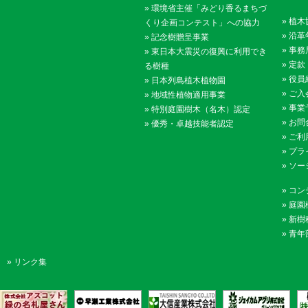
»
環境省主催「みどり香るまちづ
»
植木
くり企画コンテスト」への協力
»
沿革
»
記念樹贈呈事業
»
事務
»
東日本大震災の復興に利用でき
»
定款
る樹種
»
役員
»
日本列島植木植物園
»
ご入
»
地域性植物適用事業
»
事業
»
特別庭園樹木（名木）認定
»
お問
»
優秀・卓越技能者認定
»
ご利
»
プラ
»
ソー
»
コン
»
庭園
»
新樹
»
青年
»
リンク集