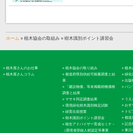
ホーム
» 植木協会の取組み » 樹木識別ポイント講習会
»
植木屋さんのお仕事
»
植木協会の取り組み
»
植木
»
植木屋さんコラム
»
都道府県別供給可能量調査と結
»
緑化
果
»
出版
»
「建設物価」等未掲載樹種価格
»
パン
調査と結果
»
うえ
»
マサキ同定調査結果
»
おす
»
環境緑化樹木識別検定試験
»
トピ
»
緑育出前授業
»
都道
»
樹木識別ポイント講習会
»
記念
»
植生アドバイザー育成セミナ－
»
東日
（環境省登録人材認定等事業