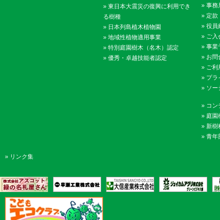
»
事務
»
東日本大震災の復興に利用でき
»
定款
る樹種
»
役員
»
日本列島植木植物園
»
ご入
»
地域性植物適用事業
»
事業
»
特別庭園樹木（名木）認定
»
お問
»
優秀・卓越技能者認定
»
ご利
»
プラ
»
ソー
»
コン
»
庭園
»
新樹
»
青年
»
リンク集