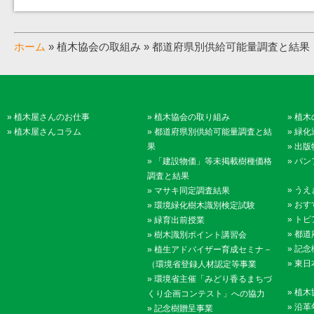
ホーム
» 植木協会の取組み » 都道府県別供給可能量調査と結果
»
植木屋さんのお仕事
»
植木協会の取り組み
»
植木
»
植木屋さんコラム
»
都道府県別供給可能量調査と結
»
緑化
果
»
出版
»
「建設物価」等未掲載樹種価格
»
パン
調査と結果
»
うえ
»
マサキ同定調査結果
»
おす
»
環境緑化樹木識別検定試験
»
トピ
»
緑育出前授業
»
都道
»
樹木識別ポイント講習会
»
記念
»
植生アドバイザー育成セミナ－
»
東日
（環境省登録人材認定等事業
»
環境省主催「みどり香るまちづ
»
植木
くり企画コンテスト」への協力
»
沿革
»
記念樹贈呈事業