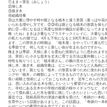
①まき＝実生（みしょう）
②挿し木
③接ぎ木
④組織培養
⑤は大量に増やす時や親となる植木と違う形質（葉っぱや花
いられる増やし方です。②③④は親となる植木の形質を保ち
的に②→④になるほど高度な技術や施設が必要になってきま
種（たね）まきは少量ならプラスチックトレイに、大量なら
の私たちの畑では、4月も下旬になると100万本以上の「植
ます。この芽吹きの時期は、「植木屋」をやっていて最も忙
る季節です。何しろ次々と新しい命が生まれるのですから。
種まきは季節、天候に多くを委ねた技術のように思われます
法、芽吹いた小さな苗木を丈夫に育てる方法は案外難しいこ
特性を知りつくした「植木屋さん」の腕の見せどころでもあ
挿し木、接ぎ木、組織培養は、ビニールハウスなど人為的に
こないます。親となる「植木」の形質を保つために使われる
ングや「植木」の種類によってできるものできないものがあ
長い経験と技術によっておこなわれます。近年これらの方
は、思い入れのある木を残したいという要望のために使われ
た。寺社にある古木や小学校の校庭の桜やイチョウなど、そ
たって慣れ親しんだ木を後世に残していきたいといった思い
最近では、陸前高田市の津波の被害を受けた「奇跡の一本松
生育中という話題がありました。この話題は、「奇跡の一本
らせに一つの希望の光を当ててくれました。