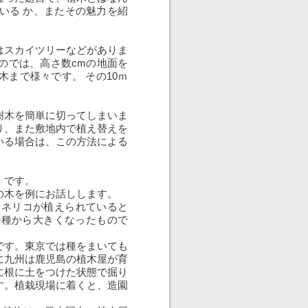
いる か、またその魅力を紹
はスカイツリーなどがありま
のでは、高さ数cmの地面を
木まで様々です。 その10ｍ
樹木を簡単に切ってしまいま
り、また敷地内で植え替えを
いる場合は、この方法による
」です。
の木を例にお話しします。
トネリコが植えられていると
の種から大きくなったもので
です。東京では種をまいても
に九州は鹿児島の植木屋が育
に根に土をつけた状態で掘り
す。植栽現場に着くと、造園