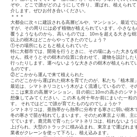
ぞや、どこで誰がどのようにして作り、運ばれ、植えられて
介します。ぜひお付き合いください。
＊＊＊
大都会に次々に建設される高層ビルや、マンション。最近で
すが、その周りには必ず植物が植えられています。小さなも
覆うようなものから、高いものでは、10ｍを超える大きな樹
以上の樹木はどこからやってきたのでしょう？
①その場所にもともと植えられていた
特に大都市では、開発を行うときに、その場にあった大きな
せん。残そうとその樹木の位置に合わせて、建物を設計した
行ったりします。運べないような大きさの樹木が植えられて
ものです。
②どこかから運んで来て植えられた
このどこかから運ばれた樹木を育てたのが、私たち「植木屋
最近は、シマトネリコという木がよく流通しているので、そ
ここは東京の高層マンション。目の前に10ｍの高さのシマ
想像してみてください。この木も何十年か前にまいた一粒
す。 それではどこで誰が育てたものなのでしょうか？
シマトネリコは、亜熱帯から熱帯に分布する寒さに弱い樹木
冬の寒さで苗が枯れてしまいます。そのため東京より南、主
てています。鹿児島で育ったシマトネリコは、枯れないよう
上げられ、大型のトラックに積み込まれ、東京まで運ばれま
業者がクレーンを使って下ろし、植え込みます。