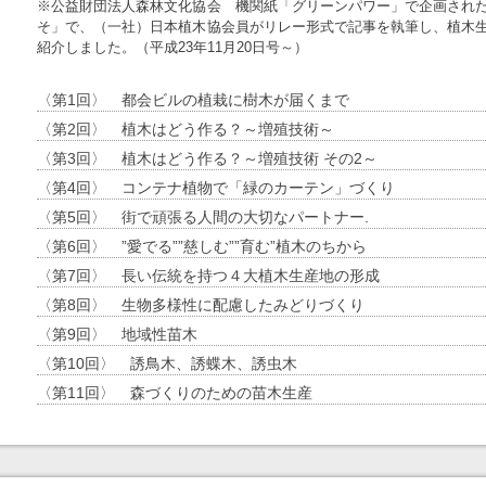
※公益財団法人森林文化協会 機関紙「グリーンパワー」で企画され
そ」で、（一社）日本植木協会員がリレー形式で記事を執筆し、植木
紹介しました。（平成23年11月20日号～）
〈第1回〉 都会ビルの植栽に樹木が届くまで
〈第2回〉 植木はどう作る？～増殖技術～
〈第3回〉 植木はどう作る？～増殖技術 その2～
〈第4回〉 コンテナ植物で「緑のカーテン」づくり
〈第5回〉 街で頑張る人間の大切なパートナー.
〈第6回〉 ”愛でる””慈しむ””育む”植木のちから
〈第7回〉 長い伝統を持つ４大植木生産地の形成
〈第8回〉 生物多様性に配慮したみどりづくり
〈第9回〉 地域性苗木
〈第10回〉 誘鳥木、誘蝶木、誘虫木
〈第11回〉 森づくりのための苗木生産