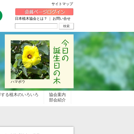
サイトマップ
日本植木協会とは？
｜
お問い合せ
ハマボウ
得する植木のいろいろ
協会案内
部会紹介