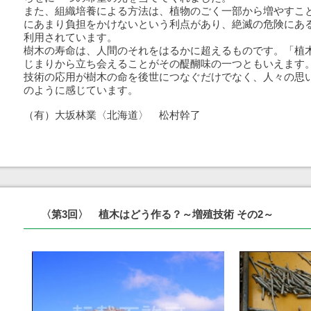
また、組織培養による方法は、植物のごく一部から増やすこ
にあまり負担をかけないという利点があり、絶滅の危険にあ
利用されています。
樹木の寿命は、人間のそれをはるかに超えるものです。「植
じまりから立ち会えることがその醍醐味の一つともいえます
技術の応用が樹木の命を後世につなぐだけでなく、人々の思
のように感じています。
（有）大坂林業〈北海道〉 松村幹了
〈第3回〉 植木はどう作る？～増殖技術 その2～