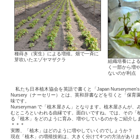
種蒔き（実生）による増殖。畑で一斉に
芽吹いたエゾヤマザクラ
組織培養によ
く一部から増
ないのが利点
私たち日本植木協会を英語で書くと「Japan Nurserymen's A
Nursery（ナーセリー）とは、英和辞書などを引くと「保
味です。
Nurseryman で「植木屋さん」となります。植木屋さんが
むところといわれる由縁です。面白いですね。では、その「
る「植木」をどのように育み、増やしているのかをご紹介し
＊＊＊
実際、「植木」はどのように増やしていくのでしょうか？
現在「植木」の増殖技術は、大きく分けて4つの方法がありま