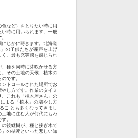
の色など）をとりたい時に用
たい時に用いられます。一般
す。
畑にじかに蒔きます。北海道
木」の子供たちが産声を上げ
しく、最も充実感を感じられ
が、種を同時に芽吹かせる方
と。その土地の天候、植木の
るのです。
コントロールされた場所でお
増やし方です。作業のタイミ
り、これも「植木屋さん」の
法による「植木」の増やし方
るこ とも多くなってきまし
の土地に住む人が何代にもわ
です。
」の後継樹が、種と接ぎ木で
松」の枯死といった悲しい知