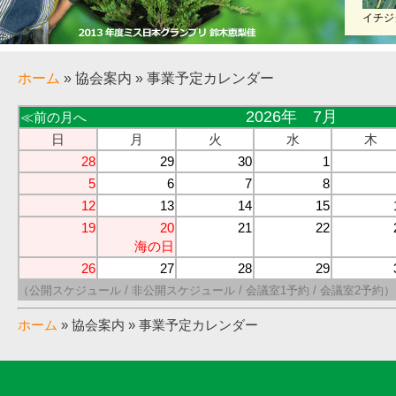
イチジ
ホーム
» 協会案内 » 事業予定カレンダー
2026年 7月
≪前の月へ
日
月
火
水
木
28
29
30
1
5
6
7
8
12
13
14
15
19
20
21
22
海の日
26
27
28
29
（公開スケジュール / 非公開スケジュール / 会議室1予約 / 会議室2予約）
ホーム
» 協会案内 » 事業予定カレンダー