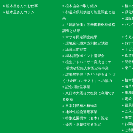
»
植木屋さんのお仕事
»
植木協会の取り組み
»
植木
»
植木屋さんコラム
»
都道府県別供給可能量調査と結
»
緑化
果
»
出版
»
「建設物価」等未掲載樹種価格
»
パン
調査と結果
»
うえ
»
マサキ同定調査結果
»
おす
»
環境緑化樹木識別検定試験
»
トピ
»
緑育出前授業
»
都道
»
樹木識別ポイント講習会
»
記念
»
植生アドバイザー育成セミナ－
»
東日
（環境省登録人材認定等事業
»
環境省主催「みどり香るまちづ
»
植木
くり企画コンテスト」への協力
»
沿革
»
記念樹贈呈事業
»
事務
»
東日本大震災の復興に利用でき
»
定款
る樹種
»
役員
»
日本列島植木植物園
»
ご入
»
地域性植物適用事業
»
事業
»
特別庭園樹木（名木）認定
»
お問
»
優秀・卓越技能者認定
»
ご利