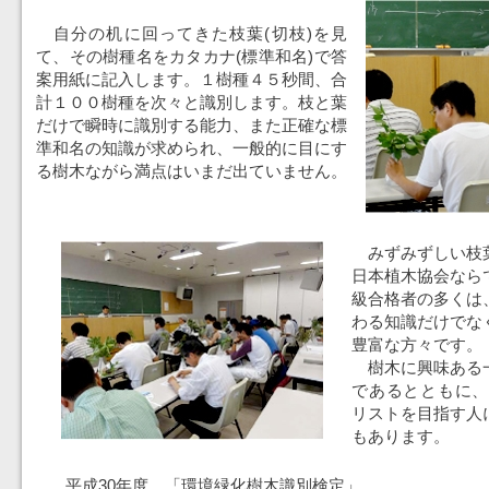
自分の机に回ってきた枝葉(切枝)を見
て、その樹種名をカタカナ(標準和名)で答
案用紙に記入します。１樹種４５秒間、合
計１００樹種を次々と識別します。枝と葉
だけで瞬時に識別する能力、また正確な標
準和名の知識が求められ、一般的に目にす
る樹木ながら満点はいまだ出ていません。
みずみずしい枝
日本植木協会なら
級合格者の多くは
わる知識だけでな
豊富な方々です。
樹木に興味ある
であるとともに、
リストを目指す人
もあります。
平成30年度 「環境緑化樹木識別検定」