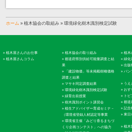
ホーム
» 植木協会の取組み » 環境緑化樹木識別検定試験
»
植木屋さんのお仕事
»
植木協会の取り組み
»
植木
»
植木屋さんコラム
»
都道府県別供給可能量調査と結
»
緑化
果
»
出版
»
「建設物価」等未掲載樹種価格
»
パン
調査と結果
»
うえ
»
マサキ同定調査結果
»
おす
»
環境緑化樹木識別検定試験
»
トピ
»
緑育出前授業
»
都道
»
樹木識別ポイント講習会
»
記念
»
植生アドバイザー育成セミナ－
»
東日
（環境省登録人材認定等事業
»
環境省主催「みどり香るまちづ
»
植木
くり企画コンテスト」への協力