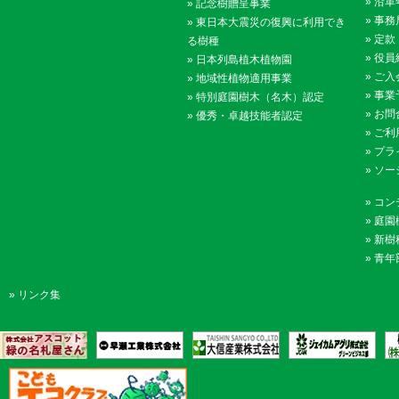
»
沿革
»
記念樹贈呈事業
»
事務
»
東日本大震災の復興に利用でき
»
定款
る樹種
»
役員
»
日本列島植木植物園
»
ご入
»
地域性植物適用事業
»
事業
»
特別庭園樹木（名木）認定
»
お問
»
優秀・卓越技能者認定
»
ご利
»
プラ
»
ソー
»
コン
»
庭園
»
新樹
»
青年
»
リンク集