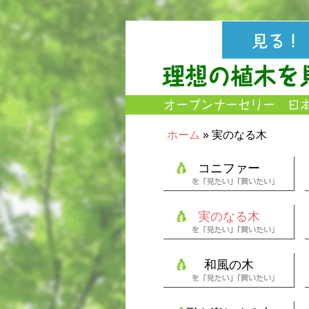
ホーム
» 実のなる木
コニファー
実のなる木
和風の木