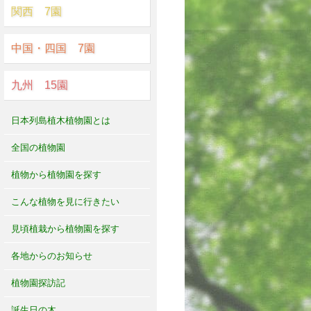
関西 7園
中国・四国 7園
九州 15園
日本列島植木植物園とは
全国の植物園
植物から植物園を探す
こんな植物を見に行きたい
見頃植栽から植物園を探す
各地からのお知らせ
植物園探訪記
誕生日の木