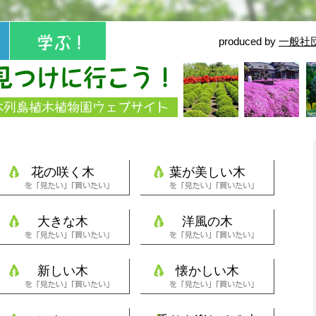
produced by
一般社
花の咲く木
葉が美しい木
大きな木
洋風の木
新しい木
懐かしい木