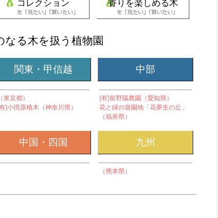
コレクション
香りを楽しめる木
のなる木を扱う植物園
関東・甲信越
中部
（東京都）
(有)前野陽農園（愛知県）
(有)小田原植木（神奈川県）
花と緑の遊園地「花夢生の丘」
（福井県）
中国・四国
九州
（熊本県）