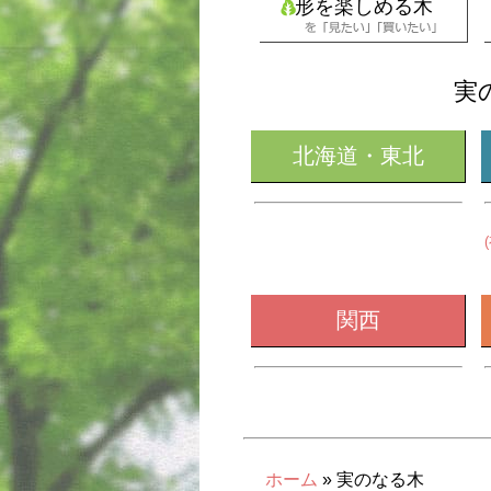
形を楽しめる木
実
北海道・東北
関西
ホーム
» 実のなる木