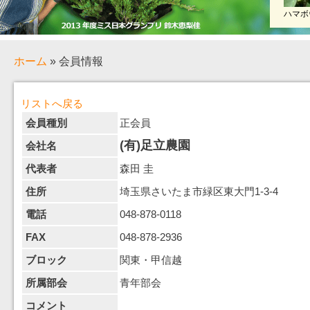
ハマボ
ホーム
» 会員情報
リストへ戻る
会員種別
正会員
(有)足立農園
会社名
代表者
森田 圭
住所
埼玉県さいたま市緑区東大門1-3-4
電話
048-878-0118
FAX
048-878-2936
ブロック
関東・甲信越
所属部会
青年部会
コメント