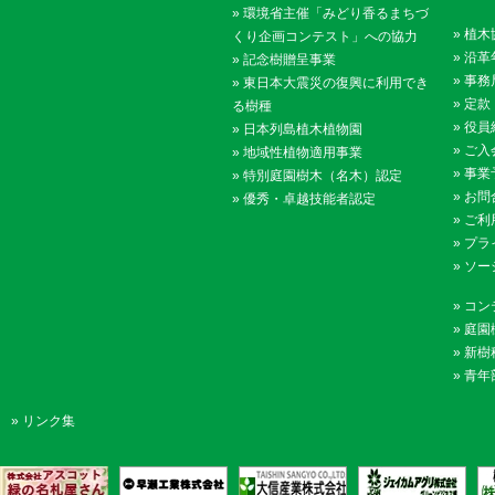
»
環境省主催「みどり香るまちづ
»
植木
くり企画コンテスト」への協力
»
沿革
»
記念樹贈呈事業
»
事務
»
東日本大震災の復興に利用でき
»
定款
る樹種
»
役員
»
日本列島植木植物園
»
ご入
»
地域性植物適用事業
»
事業
»
特別庭園樹木（名木）認定
»
お問
»
優秀・卓越技能者認定
»
ご利
»
プラ
»
ソー
»
コン
»
庭園
»
新樹
»
青年
»
リンク集