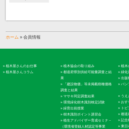
ホーム
» 会員情報
»
植木屋さんのお仕事
»
植木協会の取り組み
»
植木
»
植木屋さんコラム
»
都道府県別供給可能量調査と結
»
緑化
果
»
出版
»
「建設物価」等未掲載樹種価格
»
パン
調査と結果
»
うえ
»
マサキ同定調査結果
»
おす
»
環境緑化樹木識別検定試験
»
トピ
»
緑育出前授業
»
都道
»
樹木識別ポイント講習会
»
記念
»
植生アドバイザー育成セミナ－
»
東日
（環境省登録人材認定等事業