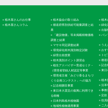
»
植木屋さんのお仕事
»
植木協会の取り組み
»
植木
»
植木屋さんコラム
»
都道府県別供給可能量調査と結
»
緑化
果
»
出版
»
「建設物価」等未掲載樹種価格
»
パン
調査と結果
»
うえ
»
マサキ同定調査結果
»
おす
»
環境緑化樹木識別検定試験
»
トピ
»
緑育出前授業
»
都道
»
樹木識別ポイント講習会
»
記念
»
植生アドバイザー育成セミナ－
»
東日
（環境省登録人材認定等事業
»
環境省主催「みどり香るまちづ
»
植木
くり企画コンテスト」への協力
»
沿革
»
記念樹贈呈事業
»
事務
»
東日本大震災の復興に利用でき
»
定款
る樹種
»
役員
»
日本列島植木植物園
»
ご入
»
地域性植物適用事業