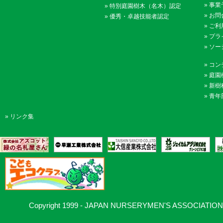
»
事業
»
特別庭園樹木（名木）認定
»
お問
»
優秀・卓越技能者認定
»
ご利
»
プラ
»
ソー
»
コン
»
庭園
»
新樹
»
青年
»
リンク集
Copyright 1999 - JAPAN NURSERYMEN'S ASSOCIATION, Al