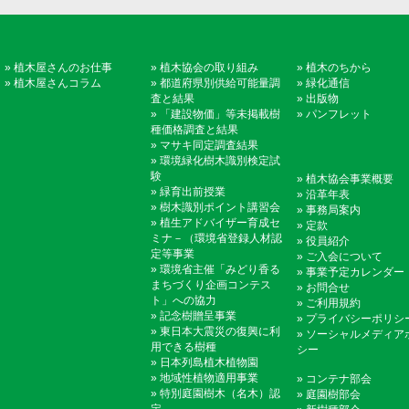
»
植木屋さんのお仕事
»
植木協会の取り組み
»
植木のちから
»
植木屋さんコラム
»
都道府県別供給可能量調
»
緑化通信
査と結果
»
出版物
»
「建設物価」等未掲載樹
»
パンフレット
種価格調査と結果
»
マサキ同定調査結果
»
環境緑化樹木識別検定試
験
»
植木協会事業概要
»
緑育出前授業
»
沿革年表
»
樹木識別ポイント講習会
»
事務局案内
»
植生アドバイザー育成セ
»
定款
ミナ－（環境省登録人材認
»
役員紹介
定等事業
»
ご入会について
»
環境省主催「みどり香る
»
事業予定カレンダー
まちづくり企画コンテス
»
お問合せ
ト」への協力
»
ご利用規約
»
記念樹贈呈事業
»
プライバシーポリシ
»
東日本大震災の復興に利
»
ソーシャルメディア
用できる樹種
シー
»
日本列島植木植物園
»
地域性植物適用事業
»
コンテナ部会
»
特別庭園樹木（名木）認
»
庭園樹部会