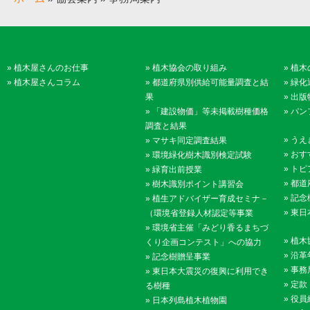
»
植木屋さんのお仕事
»
植木協会の取り組み
»
植木
»
植木屋さんコラム
»
都道府県別供給可能量調査と結
»
緑化
果
»
出版
»
「建設物価」等未掲載樹種価格
»
パン
調査と結果
»
うえ
»
マサキ同定調査結果
»
おす
»
環境緑化樹木識別検定試験
»
トピ
»
緑育出前授業
»
都道
»
樹木識別ポイント講習会
»
記念
»
植生アドバイザー育成セミナ－
»
東日
（環境省登録人材認定等事業
»
環境省主催「みどり香るまちづ
»
植木
くり企画コンテスト」への協力
»
沿革
»
記念樹贈呈事業
»
事務
»
東日本大震災の復興に利用でき
»
定款
る樹種
»
役員
»
日本列島植木植物園