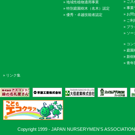
»
ご入
»
地域性植物適用事業
»
事業
»
特別庭園樹木（名木）認定
»
お問
»
優秀・卓越技能者認定
»
ご利
»
プラ
»
ソー
»
コン
»
庭園
»
新樹
»
青年
»
リンク集
Copyright 1999 - JAPAN NURSERYMEN'S ASSOCIATION, Al