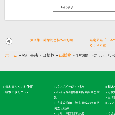
特記事項
第３集 針葉樹と特殊樹類編
鑑定図鑑「日本
る５４０種
ホーム
»
発行書籍・出版物
»
出版物
»
生垣図鑑 ～新しい生垣の提案
»
植木屋さんのお仕事
»
植木協会の取り組み
»
植木
»
植木屋さんコラム
»
都道府県別供給可能量調査と結
»
緑化
果
»
出版
»
「建設物価」等未掲載樹種価格
»
パン
調査と結果
»
うえ
»
マサキ同定調査結果