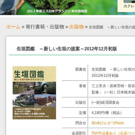
カクレ
ホーム
»
発行書籍・出版物
»
出版物
»
生垣図鑑 ～新しい生垣の提案
生垣図鑑 ～新しい生垣の提案～2012年12月初版
図書名
生垣図鑑 ～新しい生垣の
2012年12月初版
著者
三上常夫・若林芳樹・長谷
監修：（一社）日本植木協
出版社
(一財)経済調査会
定価
4,180円/冊（税込）
問合せ
BookけんせつPlaza
会員割引
FAX申込書あり（会員ペー