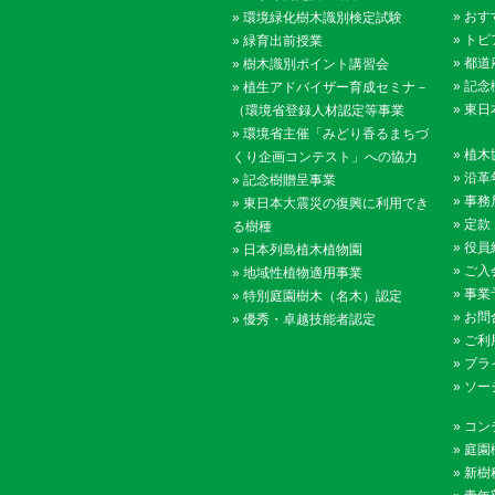
»
おす
»
環境緑化樹木識別検定試験
»
トピ
»
緑育出前授業
»
都道
»
樹木識別ポイント講習会
»
記念
»
植生アドバイザー育成セミナ－
»
東日
（環境省登録人材認定等事業
»
環境省主催「みどり香るまちづ
»
植木
くり企画コンテスト」への協力
»
沿革
»
記念樹贈呈事業
»
事務
»
東日本大震災の復興に利用でき
»
定款
る樹種
»
役員
»
日本列島植木植物園
»
ご入
»
地域性植物適用事業
»
事業
»
特別庭園樹木（名木）認定
»
お問
»
優秀・卓越技能者認定
»
ご利
»
プラ
»
ソー
»
コン
»
庭園
»
新樹