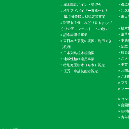
»
都道
»
樹木識別ポイント講習会
»
記念
»
植生アドバイザー育成セミナ－
»
東日
（環境省登録人材認定等事業
»
環境省主催「みどり香るまちづ
»
植木
くり企画コンテスト」への協力
»
沿革
»
記念樹贈呈事業
»
事務
»
東日本大震災の復興に利用でき
»
定款
る樹種
»
役員
»
日本列島植木植物園
»
ご入
»
地域性植物適用事業
»
事業
»
特別庭園樹木（名木）認定
»
お問
»
優秀・卓越技能者認定
»
ご利
»
プラ
»
ソー
»
コン
»
庭園
»
新樹
»
青年