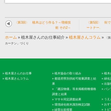
〈第3回〉 植木はどう作る？～増殖技
〈第5回〉 街
術 その2～
ートナー.
ホーム
»
植木屋さんのお仕事紹介
»
植木屋さんコラム
»
〈第
カーテン」づくり
»
植木屋さんのお仕事
»
植木協会の取り組み
»
植木
»
植木屋さんコラム
»
都道府県別供給可能量調査と結
»
緑化
果
»
出版
»
「建設物価」等未掲載樹種価格
»
パン
調査と結果
»
うえ
»
マサキ同定調査結果
»
おす
»
環境緑化樹木識別検定試験
»
トピ
»
緑育出前授業