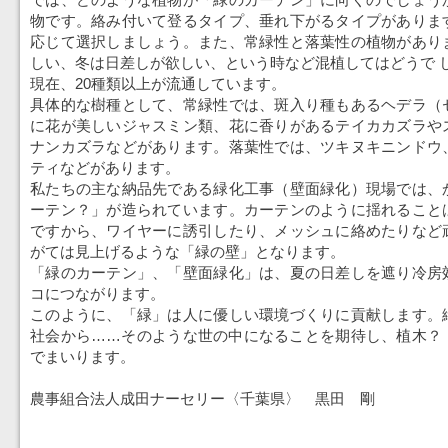
物です。絡み付いて登るタイプ、垂れ下がるタイプがありま
応じて選択しましょう。また、常緑性と落葉性の植物があり
しい、冬は日差しが欲しい、という時など混植してはどうで 
現在、20種類以上が流通しています。
具体的な樹種として、常緑性では、斑入り種もあるヘデラ（
に花が美しいジャスミン類、花に香りがあるテイカカズラや
ナンカズラなどがあります。落葉性では、ツキヌキニンドウ
ティなどがあります。
私たちの主な納品先である緑化工事（壁面緑化）現場では、
ーテン？」が造られています。カーテンのように揺れること
ですから、ワイヤーに誘引したり、メッシュに絡めたりなど
がては見上げるような「緑の壁」となります。
「緑のカーテン」、「壁面緑化」は、夏の日差しを遮り冷房
コにつながります。
このように、「緑」は人に優しい環境づくりに貢献します。
社会から……そのような世の中になることを期待し、植木？
でまいります。
農事組合法人成田ナーセリー〈千葉県〉 黒田 剛