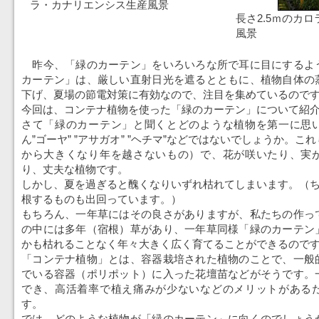
ラ・カナリエンシス生産風景
長さ2.5ｍのカ
風景
昨今、「緑のカーテン」をいろいろな所で耳に目にするよ
カーテン」は、厳しい直射日光を遮るとともに、植物自体の
下げ、夏場の節電対策に有効なので、注目を集めているので
今回は、コンテナ植物を使った「緑のカーテン」について紹
さて「緑のカーテン」と聞くとどのような植物を第一に思
ん”ゴーヤ” ”アサガオ” ”ヘチマ”などではないでしょうか。
から大きくなり年を越さないもの）で、花が咲いたり、実
り、丈夫な植物です。
しかし、夏を過ぎると醜くなりいずれ枯れてしまいます。（ち
根するものも出回っています。）
もちろん、一年草にはその良さがありますが、私たちの作っ
の中には多年（宿根）草があり、一年草同様「緑のカーテン
かも枯れることなく年々大きく広く育てることができるので
「コンテナ植物」とは、容器栽培された植物のことで、一般
でいる容器（ポリポット）に入った花壇苗などがそうです。
でき、高活着率で植え痛みが少ないなどのメリットがある
す。
では、どのような植物が「緑のカーテン」に向くのでしょう