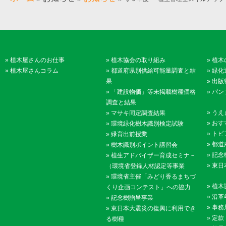
»
植木屋さんのお仕事
»
植木協会の取り組み
»
植木
»
植木屋さんコラム
»
都道府県別供給可能量調査と結
»
緑化
果
»
出版
»
「建設物価」等未掲載樹種価格
»
パン
調査と結果
»
うえ
»
マサキ同定調査結果
»
おす
»
環境緑化樹木識別検定試験
»
トピ
»
緑育出前授業
»
都道
»
樹木識別ポイント講習会
»
記念
»
植生アドバイザー育成セミナ－
»
東日
（環境省登録人材認定等事業
»
環境省主催「みどり香るまちづ
»
植木
くり企画コンテスト」への協力
»
沿革
»
記念樹贈呈事業
»
事務
»
東日本大震災の復興に利用でき
»
定款
る樹種