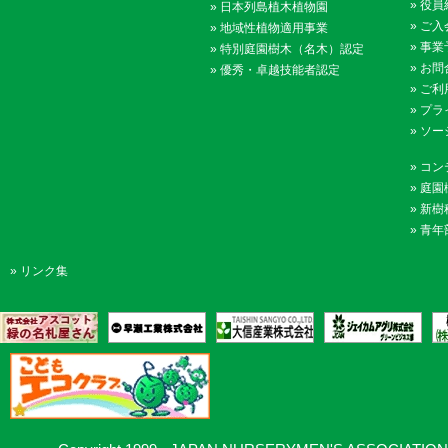
»
役員
»
日本列島植木植物園
»
ご入
»
地域性植物適用事業
»
事業
»
特別庭園樹木（名木）認定
»
お問
»
優秀・卓越技能者認定
»
ご利
»
プラ
»
ソー
»
コン
»
庭園
»
新樹
»
青年
»
リンク集