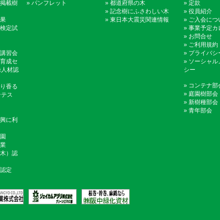
掲載樹
»
パンフレット
»
都道府県の木
»
定款
»
記念樹にふさわしい木
»
役員紹介
果
»
東日本大震災関連情報
»
ご入会につ
検定試
»
事業予定カ
»
お問合せ
»
ご利用規約
講習会
»
プライバシ
育成セ
»
ソーシャル
録人材認
シー
»
コンテナ部
り香る
»
庭園樹部会
ンテス
»
新樹種部会
»
青年部会
興に利
園
業
木）認
認定