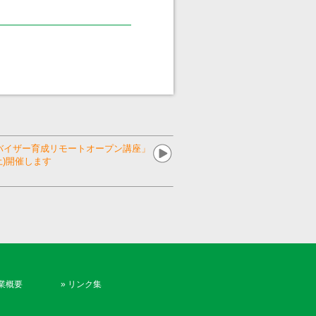
バイザー育成リモートオープン講座」
土)開催します
業概要
»
リンク集