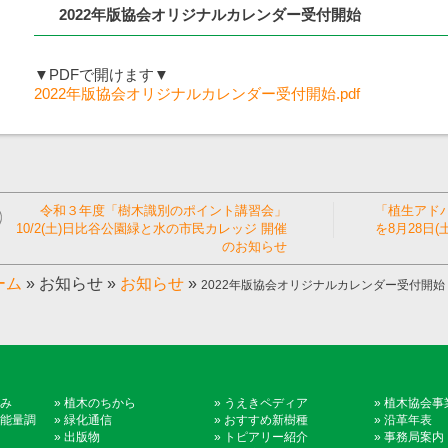
2022年版協会オリジナルカレンダー受付開始
▼PDFで開けます▼
2022年版協会オリジナルカレンダー受付開始.pdf
令和３年度「樹木識別のポイント講習会」
「植生アド
10/2(土)日比谷公園緑と水の市民カレッジ 開催
を8月28日(
のお知らせ
ーム
»
お知らせ
»
お知らせ
»
2022年版協会オリジナルカレンダー受付開始
み
»
植木のちから
»
うえきペディア
»
植木協会事
能量調
»
緑化通信
»
おすすめ新樹種
»
沿革年表
»
出版物
»
トピアリー紹介
»
事務局案内