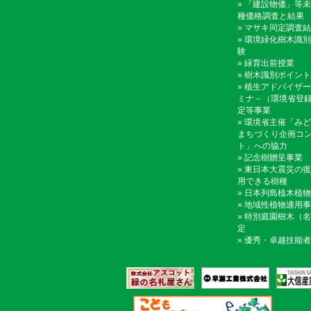
»
「建設物価」等未
種価格調査と結果
»
マサキ同定調査結
»
環境緑化樹木識別
験
»
緑育出前授業
»
樹木識別ポイント
»
植生アドバイザー
ミナ－（環境省登
定等事業
»
環境省主催「みど
まちづくり企画コ
ト」への協力
»
記念樹贈呈事業
»
東日本大震災の復
用できる樹種
»
日本列島植木植物
»
地域性植物適用事
»
特別庭園樹木（名
定
»
優秀・卓越技能者