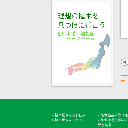
ホ
»
植木屋さんのお仕事
»
植木協会の取り組
»
植木屋さんコラム
»
都道府県別供給可
査と結果