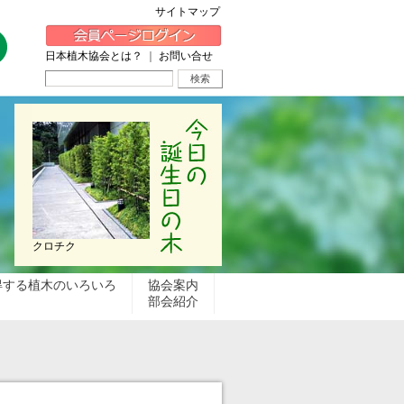
サイトマップ
日本植木協会とは？
｜
お問い合せ
クロチク
得する植木のいろいろ
協会案内
部会紹介