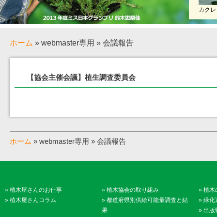
カクレ
ホーム
» webmaster専用 » 会議報告
【協会主催会議】植生調査委員会
ホーム
» webmaster専用 » 会議報告
»
植木屋さんのお仕事
»
植木協会の取り組み
»
植木
»
植木屋さんコラム
»
都道府県別供給可能量調査と結
»
緑化
果
»
出版