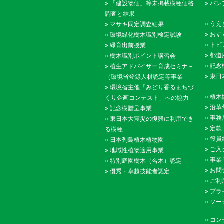
»
「建設物価」等未掲載樹種価格
»
パン
調査と結果
»
うえ
»
マサキ同定調査結果
»
おす
»
環境緑化樹木識別検定試験
»
トピ
»
緑育出前授業
»
都道
»
樹木識別ポイント講習会
»
記念
»
植生アドバイザー育成セミナ－
»
東日
（環境省登録人材認定等事業
»
環境省主催「みどり香るまちづ
»
植木
くり企画コンテスト」への協力
»
沿革
»
記念樹贈呈事業
»
事務
»
東日本大震災の復興に利用でき
»
定款
る樹種
»
役員
»
日本列島植木植物園
»
ご入
»
地域性植物適用事業
»
事業
»
特別庭園樹木（名木）認定
»
お問
»
優秀・卓越技能者認定
»
ご利
»
プラ
»
ソー
»
コン